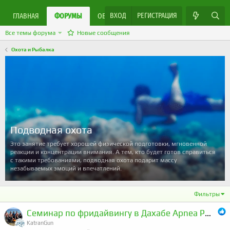
ВХОД
РЕГИСТРАЦИЯ
ЯРМАРКА МАСТЕРОВ
ГЛАВНАЯ
ФОРУМЫ
ОБЪЯВЛЕНИЯ
Все темы форума
Новые сообщения
Охота и Рыбалка
Подводная охота
Это занятие требует хорошей физической подготовки, мгновенной
реакции и концентрации внимания. А тем, кто будет готов справиться
с такими требованиями, подводная охота подарит массу
незабываемых эмоций и впечатлений.
Фильтры
Семинар по фридайвингу в Дахабе Apnea Pro Олег Гаврилин
KatranGun