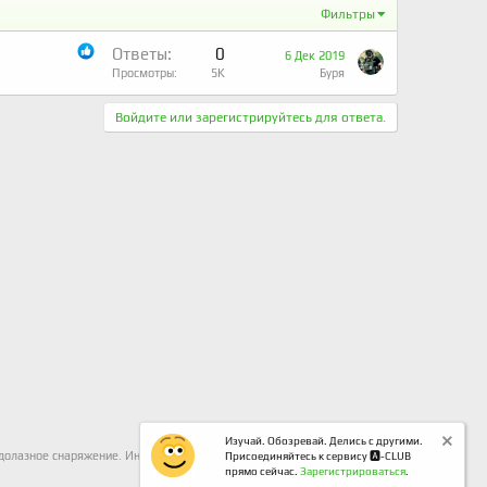
Фильтры
Ответы
0
6 Дек 2019
Просмотры
5K
Буря
Войдите или зарегистрируйтесь для ответа.
Изучай. Обозревай. Делись с другими.
одолазное снаряжение. Индивидуальное снаряжение. Охотничье
Присоединяйтесь к сервису 🅰️-CLUB
прямо сейчас.
Зарегистрироваться
.