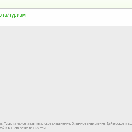
ота/туризм
ие. Туристическое и альпинистское снаряжение. Бивачное снаряжение. Дайверское и в
этой и вышеперечисленных тем.