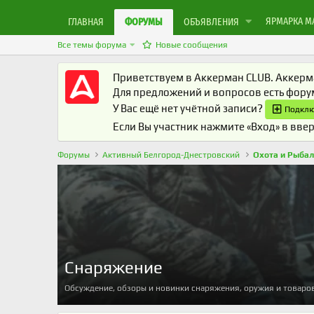
ЯРМАРКА М
ГЛАВНАЯ
ФОРУМЫ
ОБЪЯВЛЕНИЯ
Все темы форума
Новые сообщения
Приветствуем в Аккерман CLUB. Аккерма
Для предложений и вопросов есть фор
У Вас ещё нет учётной записи?
Подклю
Если Вы участник нажмите «Вход» в ввер
Форумы
Активный Белгород-Днестровский
Охота и Рыба
Снаряжение
Обсуждение, обзоры и новинки снаряжения, оружия и товаров