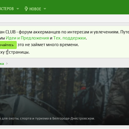
АСТЕРОВ
НОВОЕ
н CLUB - форум аккерманцев по интересам и увлечениям. Путеш
умы
Идеи и Предложения
и
Тех. поддержки
.
это не займет много времени.
чайтесь
ху ☝️страницы.
лка
 для охоты, спорта и туризма в Белгороде-Днестровском.