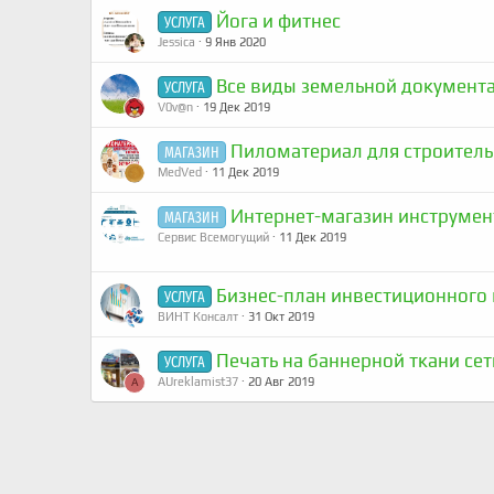
Йога и фитнес
УСЛУГА
Jessica
9 Янв 2020
Все виды земельной документ
УСЛУГА
V0v@n
19 Дек 2019
Пиломатериал для строитель
МАГАЗИН
MedVed
11 Дек 2019
Интернет-магазин инструмен
МАГАЗИН
Сервис Всемогущий
11 Дек 2019
Бизнес-план инвестиционного 
УСЛУГА
ВИНТ Консалт
31 Окт 2019
Печать на баннерной ткани се
УСЛУГА
AUreklamist37
20 Авг 2019
A