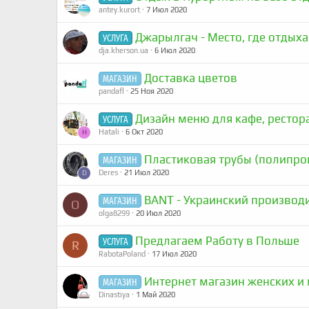
antey.kurort
7 Июл 2020
Джарылгач - Место, где отдых
УСЛУГА
dja.kherson.ua
6 Июл 2020
Доставка цветов
МАГАЗИН
pandafl
25 Ноя 2020
Дизайн меню для кафе, рестора
УСЛУГА
Нatali
6 Окт 2020
Н
Пластиковая трубы (полипро
МАГАЗИН
Deres
21 Июл 2020
D
BANT - Украинский производ
МАГАЗИН
O
olga8299
20 Июл 2020
Предлагаем Работу в Польше
УСЛУГА
R
RabotaPoland
17 Июл 2020
Интернет магазин женских и 
МАГАЗИН
Dinastiya
1 Май 2020