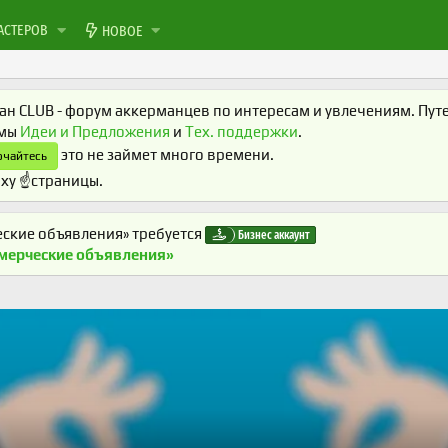
АСТЕРОВ
НОВОЕ
н CLUB - форум аккерманцев по интересам и увлечениям. Путеш
умы
Идеи и Предложения
и
Тех. поддержки
.
это не займет много времени.
чайтесь
ху ☝️страницы.
ские объявления» требуется
Бизнес аккаунт
мерческие объявления»