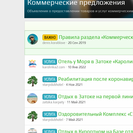
Коммерческие предложения
Объявления о предоставлении товаров и услуг коммерчески
Правила раздела «Коммерческ
ВАЖНО
denis.korablove
20 Сен 2019
Отель у Моря в Затоке «Кароли
УСЛУГА
karolinka2.com
10 Янв 2022
Реабилитация после коронави
УСЛУГА
staryidubhotel
4 Ноя 2021
Отдых в Затоке на первой лини
УСЛУГА
zatoka.karpaty
11 Май 2021
Оздоровительный Комплекс «С
УСЛУГА
staryidubhotel
7 Май 2021
Отдых в Курортном на Базе отд
УСЛУГА