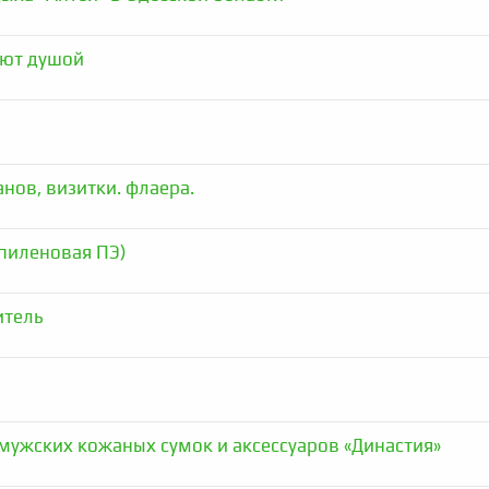
ают душой
нов, визитки. флаера.
пиленовая ПЭ)
итель
мужских кожаных сумок и аксессуаров «Династия»