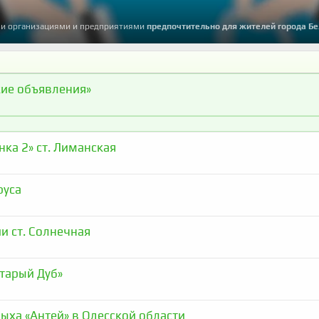
ми организациями и предприятиями
предпочтительно для жителей города Б
ие объявления»
нка 2» ст. Лиманская
руса
и ст. Солнечная
тарый Дуб»
ыха «Антей» в Одесской области