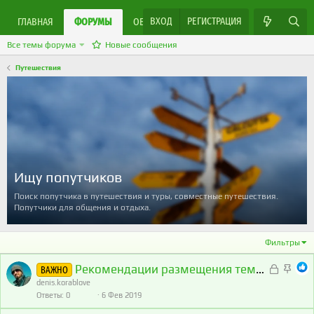
ВХОД
РЕГИСТРАЦИЯ
ЯРМАРКА МАСТЕРОВ
ГЛАВНАЯ
ФОРУМЫ
ОБЪЯВЛЕНИЯ
Все темы форума
Новые сообщения
Путешествия
Ищу попутчиков
Поиск попутчика в путешествия и туры, совместные путешествия.
Попутчики для общения и отдыха.
Фильтры
Рекомендации размещения тем в этом разделе
З
З
ВАЖНО
а
а
denis.korablove
Ответы
0
6 Фев 2019
к
к
р
р