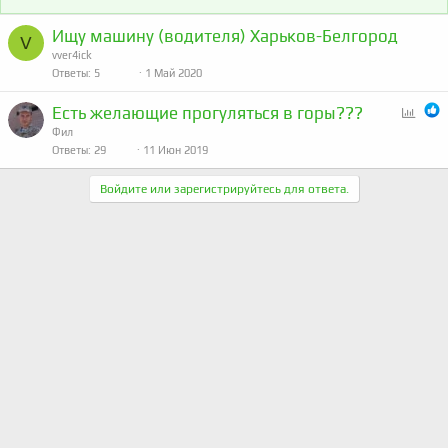
ы
е
Ищу машину (водителя) Харьков-Белгород
т
п
V
vver4ick
а
л
Ответы
5
1 Май 2020
е
н
Есть желающие прогуляться в горы???
О
о
п
Фил
Ответы
29
11 Июн 2019
р
о
Войдите или зарегистрируйтесь для ответа.
с