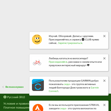
Изучай. Обозревай. Делись с другими.
Присоединяйтесь к сервису 🅰️-CLUB прямо
сейчас.
Зарегистрироваться
.
Любишь кататься на велосипеде?
Присоединяйся
, расскажи о своем опыте или
предложи интересный маршрут
Пользователям продукции GARMIN добро
пожаловать
сюда
- это группа активных
Велоаккерман
людей Белгорода-Днестровского в
Garmin
Connect
.
Русский (RU)
Условия и правила
Политика конфиденциальности
Если вы используете приложение STRAVA,
Платное повышение
Помощь
R
заходите
сюда
- это группа велокаток по
S