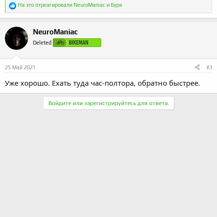
Р
На это отреагировали
NeuroManiac
и
Буря
е
а
к
NeuroManiac
ц
и
BIKEMAN
Deleted
и
:
25 Май 2021
#3
Уже хорошо. Ехать туда час-полтора, обратно быстрее.
Войдите или зарегистрируйтесь для ответа.