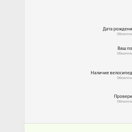
Дата рожден
Обязател
Ваш п
Обязател
Наличие велосипе
Обязател
Провер
Обязател