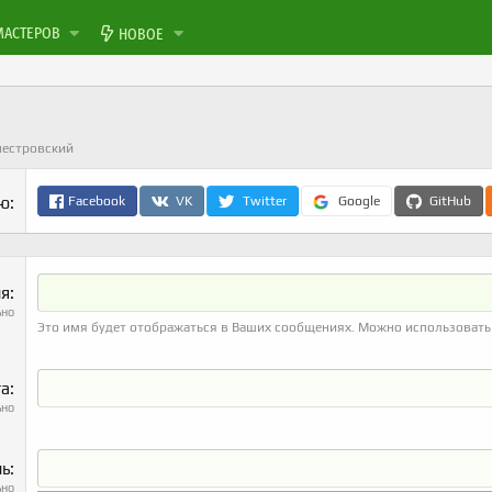
МАСТЕРОВ
НОВОЕ
нестровский
ью
Facebook
VK
Twitter
Google
GitHub
ля
ьно
Это имя будет отображаться в Ваших сообщениях. Можно использовать 
та
ьно
ль
ьно