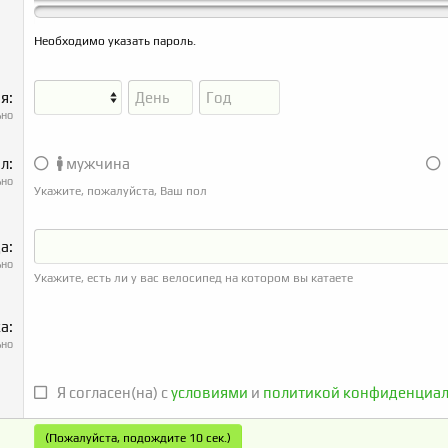
Необходимо указать пароль.
ия
ьно
ол
мужчина
ьно
Укажите, пожалуйста, Ваш пол
да
ьно
Укажите, есть ли у вас велосипед на котором вы катаете
ка
ьно
Я согласен(на) с
условиями
и
политикой конфиденциал
(Пожалуйста, подождите
10
сек.)