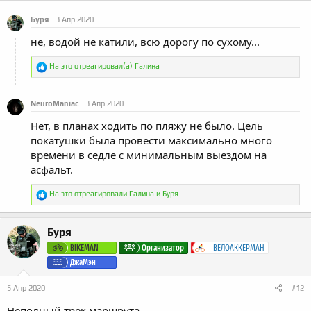
Буря
3 Апр 2020
не, водой не катили, всю дорогу по сухому...
Р
На это отреагировал(а)
Галина
е
а
к
NeuroManiac
3 Апр 2020
ц
и
Нет, в планах ходить по пляжу не было. Цель
и
покатушки была провести максимально много
:
времени в седле с минимальным выездом на
асфальт.
Р
На это отреагировали
Галина
и
Буря
е
а
к
Буря
ц
и
BIKEMAN
Организатор
ВЕЛОАККЕРМАН
и
ДжаМэн
:
5 Апр 2020
#12
Неполный трек маршрута