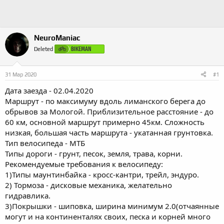
а
NeuroManiac
BIKEMAN
Deleted
31 Мар 2020
#1
Дата заезда - 02.04.2020
Маршрут - по максимуму вдоль лиманского берега до
обрывов за Мологой. Приблизительное расстояние - до
60 км, основной маршрут примерно 45км. Сложность
низкая, большая часть маршрута - укатанная грунтовка.
Тип велосипеда - МТБ
Типы дороги - грунт, песок, земля, трава, корни.
Рекомендуемые требования к велосипеду:
1)Типы маунтинбайка - кросс-кантри, трейл, эндуро.
2) Тормоза - дисковые механика, желательно
гидравлика.
3)Покрышки - шиповка, ширина минимум 2.0(отчаянные
могут и на континенталях своих, песка и корней много