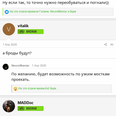
Ну если так, то точно нужно переобуваться и погнали))
Р
На это отреагировали
Галина
,
NeuroManiac
и
Буря
е
а
к
vitalik
ц
V
и
BIKEMAN
и
:
1 Апр 2020
#6
а броды будут?
NeuroManiac
1 Апр 2020
По желанию, будет возможность по узким мосткам
проехать.
Р
На это отреагировал(а)
Буря
е
а
к
MADDoc
ц
и
BIKEMAN
и
: