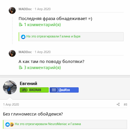
MADDoc
1 Апр 2020
Последняя фраза обнадеживает =)
📝 1 комментарий(я)
Р
На это отреагировали
Галина
и
Буря
е
а
к
MADDoc
1 Апр 2020
ц
и
А как там по поводу болотяки?
и
:
📝 3 комментарий(я)
Евгений
BIKEMAN
ДжаМэн
1 Апр 2020
#8
Без глиномесси обойдемся?
Р
На это отреагировали
NeuroManiac
и
Галина
е