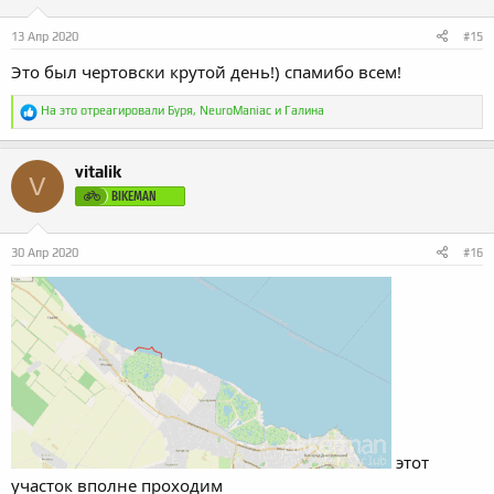
:
13 Апр 2020
#15
Это был чертовски крутой день!) спамибо всем!
Р
На это отреагировали
Буря
,
NeuroManiac
и
Галина
е
а
к
vitalik
ц
V
и
BIKEMAN
и
:
30 Апр 2020
#16
этот
участок вполне проходим