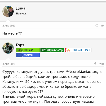
а
к
Дима
ц
и
Новичок
и
:
2 Апр 2020
#9
На месте ??
Буря
BIKEMAN
Организатор
ВЕЛОАККЕРМАН
ДжаМэн
3 Апр 2020
#10
Фуууух, катанули от души, тропами
@NeuroManiac
сход с
трейла был общий, такими тропами, с ходу, тяжко...
Катанули +/- 50 км. но с учетом перепада высот, оврагов,
абсолютное бездорожье и катке по бровке лимана
плюсуют к нагрузке ???
Впечатлений море, пейзажи супер, очень интересно
тропами «по лиману»... Погода способствует нашим