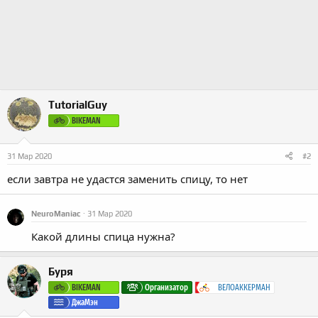
TutorialGuy
BIKEMAN
31 Мар 2020
#2
если завтра не удастся заменить спицу, то нет
NeuroManiac
31 Мар 2020
Какой длины спица нужна?
Буря
BIKEMAN
Организатор
ВЕЛОАККЕРМАН
ДжаМэн