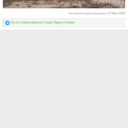
31 Мар 2020
Последнее редактирование:
Р
На это отреагировали
Стоша
,
Буря
и
Галина
е
а
к
ц
и
и
: