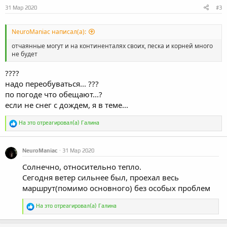
31 Мар 2020
#3
NeuroManiac написал(а):
отчаянные могут и на континенталях своих, песка и корней много
не будет
????
надо переобуваться... ??️?
по погоде что обещают...?
если не снег с дождем, я в теме...
Р
На это отреагировал(а)
Галина
е
а
к
NeuroManiac
31 Мар 2020
ц
и
Солнечно, относительно тепло.
и
:
Сегодня ветер сильнее был, проехал весь
маршрут(помимо основного) без особых проблем
Р
На это отреагировал(а)
Галина
е
а