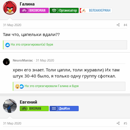
к
Галина
ц
и
BIKEWOMAN
Организатор
ВЕЛОАККЕРМАН
и
:
31 Мар 2020
#4
Там что, цапельки вдали??
Р
На это отреагировал(а)
Буря
е
а
к
NeuroManiac
31 Мар 2020
ц
и
хрен его знает. Толи цапли, толи журавли) Их там
и
:
штук 30-40 было, я только одну группу сфоткал.
Р
На это отреагировали
Галина
и
Буря
е
а
к
Евгений
ц
и
BIKEMAN
ДжаМэн
и
:
31 Мар 2020
#5