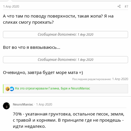
1 Апр 2020
#7
А что там по поводу поверхности, такая жопа? Я на
сликах смогу проехать?
Сообщение дополнено:
1 Апр 2020
Вот во что я ввязываюсь...
Сообщение дополнено:
1 Апр 2020
Очевидно, завтра будет море мата =)
1 Апр 2020
Последнее редактирование:
Р
На это отреагировали
Галина
,
Буря
и
NeuroManiac
е
а
к
NeuroManiac
1 Апр 2020
ц
и
70% - укатанная грунтовка, остальное песок, земля,
и
с травой и корнями. В принципе где не проедешь -
:
идти недалеко.