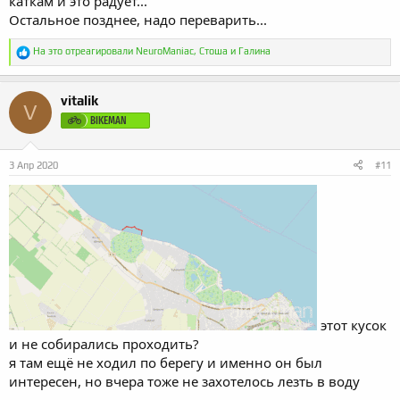
каткам и это радует...
Остальное позднее, надо переварить...
Р
На это отреагировали
NeuroManiac
,
Стоша
и
Галина
е
а
к
vitalik
ц
V
и
BIKEMAN
и
:
3 Апр 2020
#11
этот кусок
и не собирались проходить?
я там ещё не ходил по берегу и именно он был
интересен, но вчера тоже не захотелось лезть в воду