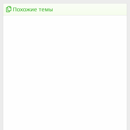
⚡️
ВелоАккерман и U-Cycle
Похожие темы
[19.06.22] 100км на июнь-месяц
ПОКАТУШКИ
20.02.2022 - Аккерман-Курортное, но по-
ПОКАТУШКИ
другому