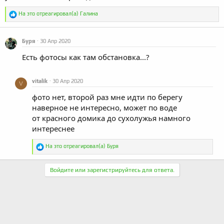
Р
На это отреагировал(а)
Галина
е
а
к
Буря
30 Апр 2020
ц
и
Есть фотосы как там обстановка...?
и
:
vitalik
30 Апр 2020
V
фото нет, второй раз мне идти по берегу
наверное не интересно, может по воде
от красного домика до сухолужья намного
интереснее
Р
На это отреагировал(а)
Буря
е
а
к
Войдите или зарегистрируйтесь для ответа.
ц
и
и
: