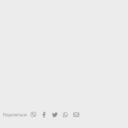
mes_viber
Facebook
Twitter
WhatsApp
Электронная почта
Поделиться: