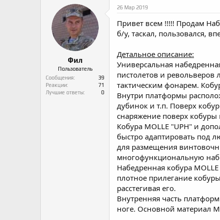
о
а
26 Мар 2019
р
н
т
а
Привет всем !!!!! Продам 
е
ч
б/у, таскал, пользовался, вп
м
а
ы
л
а
Детальное описание:
Фил
Универсальная набедренная
Пользователь
пистолетов и револьверов 
Сообщения
39
тактическим фонарем. Кобур
Реакции
71
Лучшие ответы
0
Внутри платформы располож
дубинок и т.п. Поверх коб
снаряжение поверх кобуры 
Кобура MOLLE "UPH" и доп
быстро адаптировать под лю
для размещения винтовочны
многофункциональную наб
Набедренная кобура MOLLE 
плотное прилегание кобуры-
расстегивая его.
Внутренняя часть платформ
ноге. Основной материал MOL