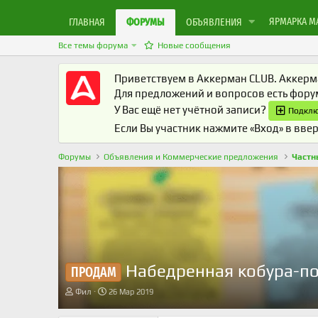
ЯРМАРКА М
ГЛАВНАЯ
ФОРУМЫ
ОБЪЯВЛЕНИЯ
Все темы форума
Новые сообщения
Приветствуем в Аккерман CLUB. Аккерма
Для предложений и вопросов есть фор
У Вас ещё нет учётной записи?
Подклю
Если Вы участник нажмите «Вход» в ввер
Форумы
Объявления и Коммерческие предложения
Частн
Набедренная кобура-п
ПРОДАМ
А
Д
Фил
26 Мар 2019
в
а
т
т