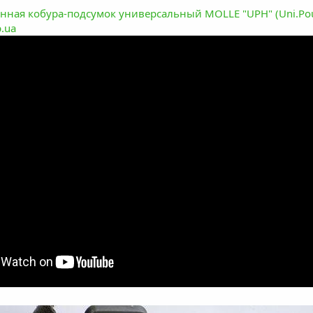
нная кобура-подсумок универсальный MOLLE "UPH" (Uni.Pouch
.ua