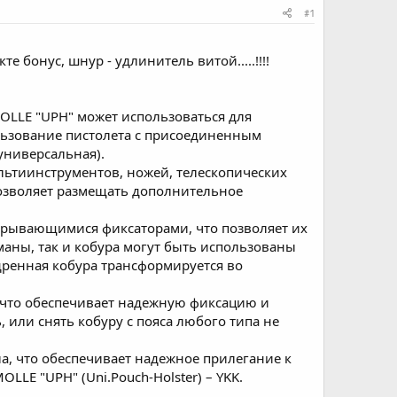
#1
те бонус, шнур - удлинитель витой.....!!!!
OLLE "UPH" может использоваться для
льзование пистолета с присоединенным
универсальная).
ьтиинструментов, ножей, телескопических
позволяет размещать дополнительное
рывающимися фиксаторами, что позволяет их
маны, так и кобура могут быть использованы
дренная кобура трансформируется во
 что обеспечивает надежную фиксацию и
 или снять кобуру с пояса любого типа не
а, что обеспечивает надежное прилегание к
LLE "UPH" (Uni.Pouch-Holster) – YKK.