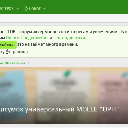
АСТЕРОВ
НОВОЕ
н CLUB - форум аккерманцев по интересам и увлечениям. Путеш
умы
Идеи и Предложения
и
Тех. поддержки
.
это не займет много времени.
чайтесь
ху ☝️страницы.
ые Объявления
одсумок универсальный MOLLE "UPH"