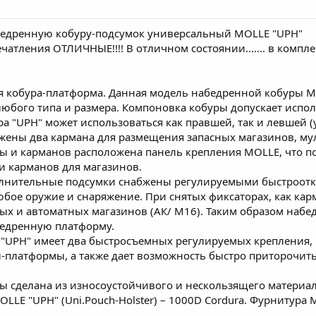
Набедренную кобуру-подсумок универсальный MOLLE "UPH"
ечатления ОТЛИЧНЫЕ!!!! В отличном состоянии....... в комплек
 кобура-платформа. Данная модель набедренной кобуры M
любого типа и размера. Компоновка кобуры допускает испо
а "UPH" может использоваться как правшей, так и левшей (
ены два кармана для размещения запасных магазинов, мул
уры и карманов расположена панель крепления MOLLE, что 
и карманов для магазинов.
олнительные подсумки снабжены регулируемыми быстроотк
бое оружие и снаряжение. При снятых фиксаторах, как кар
х и автоматных магазинов (АК/ М16). Таким образом набе
едренную платформу.
"UPH" имеет два быстросъемных регулируемых крепления,
платформы, а также дает возможность быстро приторочить,
ы сделана из износоустойчивого и нескользящего материал
LE "UPH" (Uni.Pouch-Holster) – 1000D Cordura. Фурнитура MO