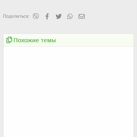
mes_viber
Facebook
Twitter
WhatsApp
Электронная почта
Поделиться:
Пеший поход в Актовский каньон
Похожие темы
Собираетесь в поход??? Готовим и планируем маршрут