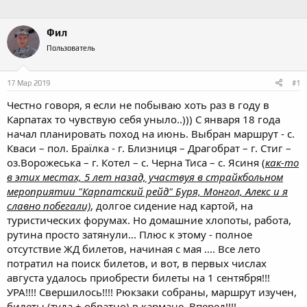
Фил
Пользователь
17 Мар 2019
#1
Честно говоря, я если не побываю хоть раз в году в
Карпатах то чувствую себя уныло..))) С января 18 года
начал планировать поход на июнь. Выбран маршрут - с.
Кваси – пол. Браїлка - г. Близниця – Драгобрат – г. Стиг –
оз.Ворожеська – г. Котел – с. Черна Тиса – с. Ясиня (
как-то
в этих местах, 5 лет назад, участвуя в страйкбольном
мероприятии "Карпатский рейд" Буря, Монгол, Алекс и я
славно побегали)
, долгое сидение над картой, на
туристических форумах. Но домашние хлопоты, работа,
рутина просто затянули... Плюс к этому - полное
отсутствие ЖД билетов, начиная с мая .... Все лето
потратил на поиск билетов, и вот, в первых числах
августа удалось приобрести билеты на 1 сентября!!!
УРА!!!! Свершилось!!!! Рюкзаки собраны, маршрут изучен,
билеты (туда + обратно) в кармане. Вперед!!!!