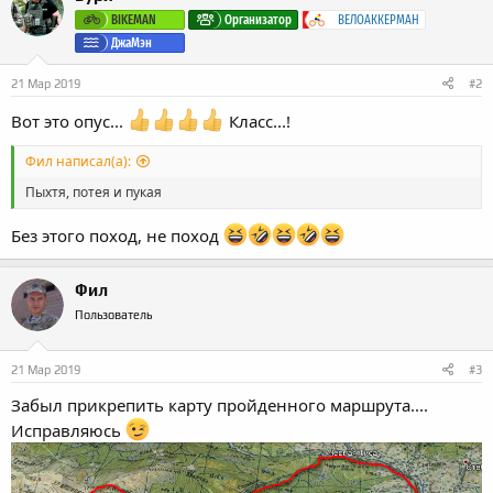
BIKEMAN
Организатор
ВЕЛОАККЕРМАН
ДжаМэн
21 Мар 2019
#2
Вот это опус...
Класс...!
Фил написал(а):
Пыхтя, потея и пукая
Без этого поход, не поход
Фил
Пользователь
21 Мар 2019
#3
Забыл прикрепить карту пройденного маршрута....
Исправляюсь