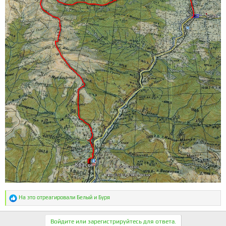
Р
На это отреагировали
Белый
и
Буря
е
а
к
Войдите или зарегистрируйтесь для ответа.