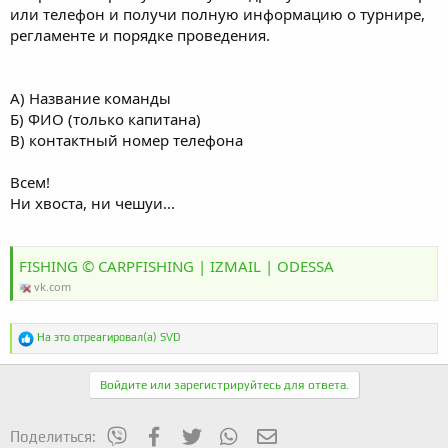
или телефон и получи полную информацию о турнире,
регламенте и порядке проведения.
А) Название команды
Б) ФИО (только капитана)
В) контактный номер телефона
Всем!
Ни хвоста, ни чешуи...
FISHING © CARPFISHING | IZMAIL | ODESSA
vk.com
Р
На это отреагировал(а)
SVD
е
а
к
Войдите или зарегистрируйтесь для ответа.
ц
и
и
mes_viber
Facebook
Twitter
WhatsApp
Электронная почта
Поделиться:
: