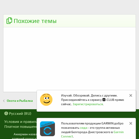
22.08.2020 - Турнир по спортивной рыбалке -
ОБЪЯВЛЕНИЕ
первый причал
Похожие темы
Изучай. Обозревай. Делись с другими.
Присоединяйтесь к сервису 🅰️-CLUB прямо
Охота и Рыбалка
сейчас.
Зарегистрироваться
.
Русский (RU)
Условия и правила
Политика конфиденциальности
Пользователям продукции GARMIN добро
Платное повышение
Помощь
R
пожаловать
сюда
- это группа активных
S
людей Белгорода-Днестровского в
Garmin
Аккерман название города Белгород-Днестровский до 1944 года. Расположен наш
S
Connect
.
древний город на берегу Днестровского лимана в Одесской области где и Белгород-