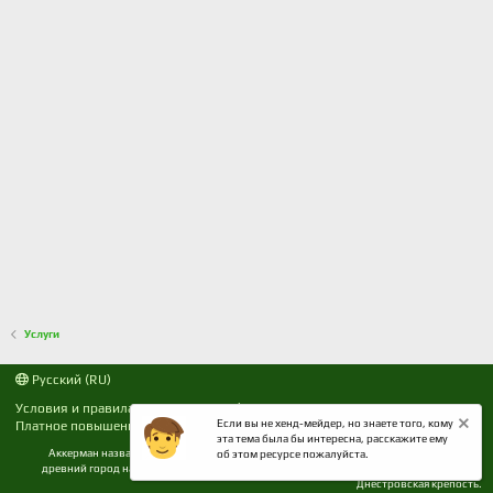
Услуги
Русский (RU)
Условия и правила
Политика конфиденциальности
Если вы не хенд-мейдер, но знаете того, кому
Платное повышение
Помощь
R
эта тема была бы интересна, расскажите ему
S
Аккерман название города Белгород-Днестровский до 1944 года. Расположен наш
S
об этом ресурсе пожалуйста.
древний город на берегу Днестровского лимана в Одесской области где и Белгород-
Днестровская крепость.