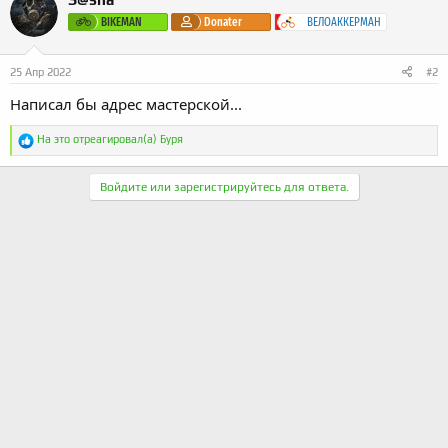
BIKEMAN
Donater
ВЕЛОАККЕРМАН
25 Апр 2022
#2
Написал бы адрес мастерской...
Р
На это отреагировал(а)
Буря
е
а
к
Войдите или зарегистрируйтесь для ответа.
ц
и
и
: