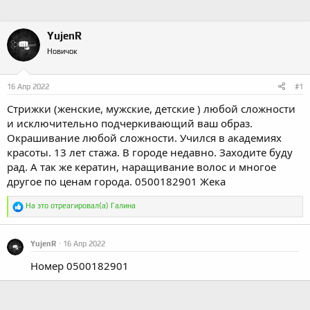
YujenR
Новичок
16 Апр 2022
#1
Стрижки (женские, мужские, детские ) любой сложности
и исключительно подчеркивающий ваш образ.
Окрашивание любой сложности. Учился в академиях
красоты. 13 лет стажа. В городе недавно. Заходите буду
рад. А так же кератин, наращивание волос и многое
другое по ценам города. 0500182901 Жека
Р
На это отреагировал(а)
Галина
е
а
к
YujenR
16 Апр 2022
ц
и
Номер 0500182901
и
: