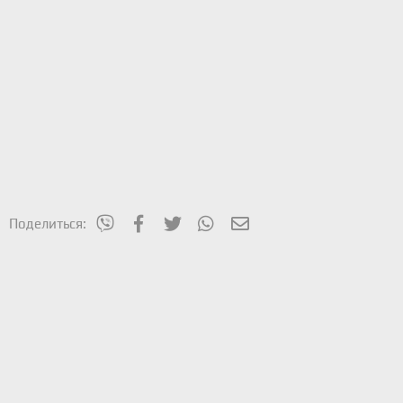
mes_viber
Facebook
Twitter
WhatsApp
Электронная почта
Поделиться: