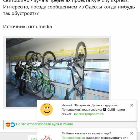
Интересно, поезда сообщением из Одессы когда-нибудь
так обустроят??
Источник: urm.media
Изучай. Обозревай. Делись с другими.
Присоединяйтесь к сервису 🅰️-CLUB прямо
14 Июн 2021
сейчас.
Зарегистрироваться
.
Последнее редактирование:
Р
На это отреагировали
Буря
и
Роман
е
а
Любишь кататься на велосипеде?
к
Присоединяйся
, расскажи о своем опыте или
Войдите или зарегистрируйтесь для ответа.