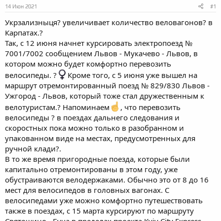
а
14 Июн 2021
#1
Укрзализныця? увеличивает количество веловагонов? в
Карпатах.?️
Так, с 12 июня начнет курсировать электропоезд №
7001/7002 сообщением Львов - Мукачево - Львов, в
котором можно будет комфортно перевозить
велосипеды. ?‍
Кроме того, с 5 июня уже вышел на
маршрут отремонтированный поезд № 829/830 Львов -
Ужгород - Львов, который тоже стал дружественным к
велотуристам.? Напоминаем
, что перевозить
велосипеды ? в поездах дальнего следования и
скоростных пока можно только в разобранном и
упакованном виде на местах, предусмотренных для
ручной клади?.
В то же время пригородные поезда, которые были
капитально отремонтированы в этом году, уже
обустраиваются велодержаками. Обычно это от 8 до 16
мест для велосипедов в головных вагонах. С
велосипедами уже можно комфортно путешествовать
также в поездах, с 15 марта курсируют по маршруту
Святошино - Буча в пределах проекта Kyiv City Express.