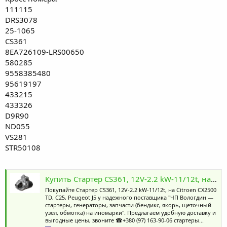
111115
DRS3078
25-1065
CS361
8EA726109-LRS00650
580285
9558385480
95619197
433215
433326
D9R90
ND055
VS281
STR50108
Купить Стартер CS361, 12V-2.2 kW-11/12t, на Citroen CX2500 TD, C25, Peugeot J5 по доступной цене, 8022090
Покупайте Стартер CS361, 12V-2.2 kW-11/12t, на Citroen CX2500
TD, C25, Peugeot J5 у надежного поставщика "ЧП Вологдин —
стартеры, генераторы, запчасти (бендикс, якорь, щеточный
узел, обмотка) на иномарки". Предлагаем удобную доставку и
выгодные цены, звоните ☎+380 (97) 163-90-06 стартеры...