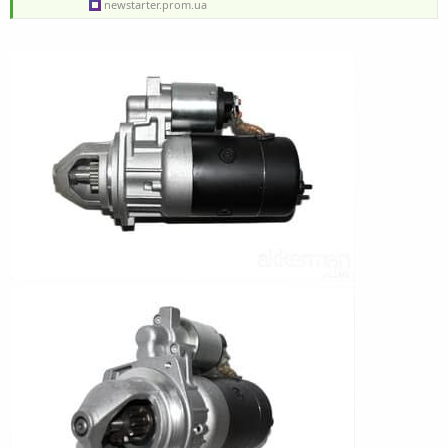
newstarter.prom.ua