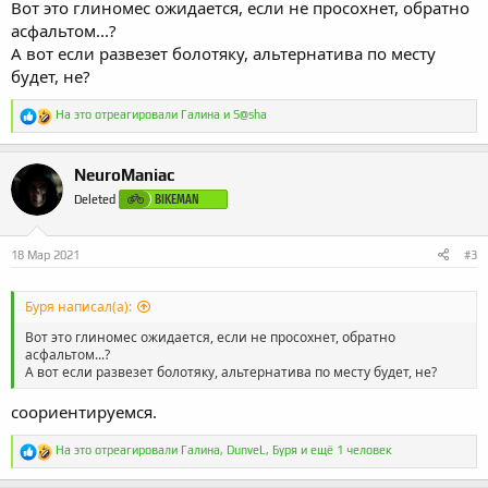
Вот это глиномес ожидается, если не просохнет, обратно
асфальтом...?
А вот если развезет болотяку, альтернатива по месту
будет, не?
Р
На это отреагировали
Галина
и
S@sha
е
а
к
NeuroManiac
ц
и
BIKEMAN
Deleted
и
:
18 Мар 2021
#3
Буря написал(а):
Вот это глиномес ожидается, если не просохнет, обратно
асфальтом...?
А вот если развезет болотяку, альтернатива по месту будет, не?
соориентируемся.
Р
На это отреагировали
Галина
,
DunveL
,
Буря
и ещё 1 человек
е
а