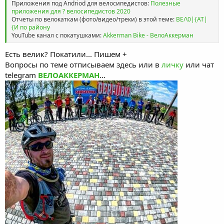
Приложения под Andriod для велосипедистов:
Полезные
приложения для ? велосипедистов 2020
Отчеты по велокаткам (фото/видео/треки) в этой теме:
ВЕ/\0|{АТ|
{И по району
YouTube канал с покатушками:
Akkerman Bike - ВелоАккерман
Есть велик? Покатили... Пишем +
Вопросы по теме отписываем здесь или в
личку
или чат
telegram
ВЕЛОАККЕРМАН
...