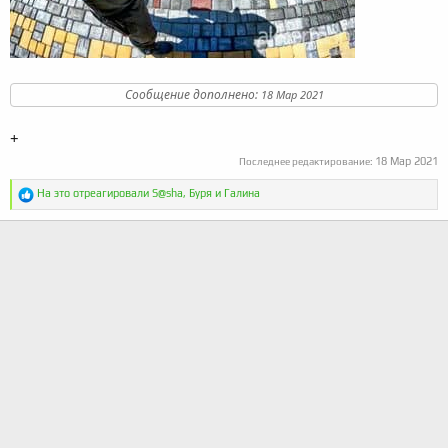
Сообщение дополнено:
18 Мар 2021
+
18 Мар 2021
Последнее редактирование:
Р
На это отреагировали
S@sha
,
Буря
и
Галина
е
а
к
ц
и
и
: