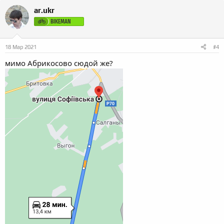
к
ar.ukr
ц
и
BIKEMAN
и
:
18 Мар 2021
#4
мимо Абрикосово сюдой же?