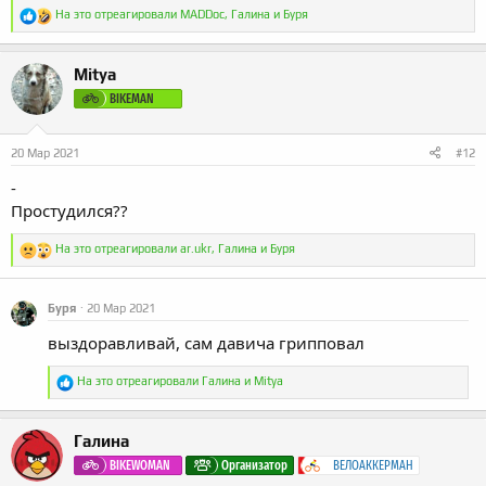
Р
На это отреагировали
MADDoc
,
Галина
и
Буря
е
а
к
Mitya
ц
и
BIKEMAN
и
:
20 Мар 2021
#12
-
Простудился??
Р
На это отреагировали
ar.ukr
,
Галина
и
Буря
е
а
к
Буря
20 Мар 2021
ц
и
выздоравливай, сам давича грипповал
и
:
Р
На это отреагировали
Галина
и
Mitya
е
а
к
Галина
ц
и
BIKEWOMAN
Организатор
ВЕЛОАККЕРМАН
и