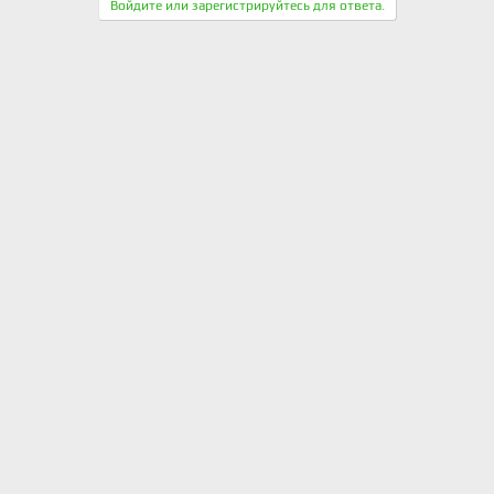
к
Войдите или зарегистрируйтесь для ответа.
ц
и
и
: