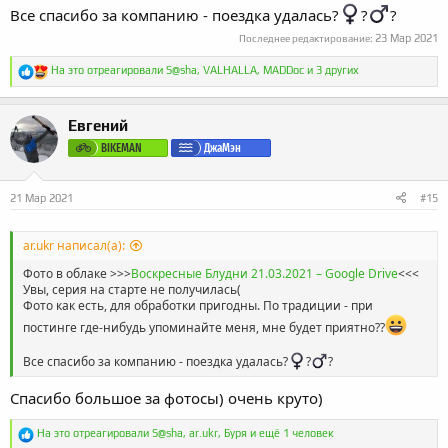
Все спасибо за компанию - поездка удалась?‍
?‍
?
23 Мар 2021
Последнее редактирование:
Р
На это отреагировали
S@sha
,
VALHALLA
,
MADDoc
и 3 других
е
а
к
Евгений
ц
и
BIKEMAN
ДжаМэн
и
:
21 Мар 2021
#15
ar.ukr написал(а):
Фото в облаке >>>
Воскресные Блудни 21.03.2021 – Google Drive
<<<
Увы, серия на старте не получилась(
Фото как есть, для обработки пригодны. По традиции - при
постинге где-нибудь упоминайте меня, мне будет приятно??
Все спасибо за компанию - поездка удалась?‍
?‍
?
Спасибо большое за фотосы) очень круто)
Р
На это отреагировали
S@sha
,
ar.ukr
,
Буря
и ещё 1 человек
е