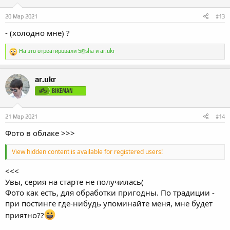
:
20 Мар 2021
#13
- (холодно мне) ?
Р
На это отреагировали
S@sha
и
ar.ukr
е
а
к
ar.ukr
ц
и
BIKEMAN
и
:
21 Мар 2021
#14
Фото в облаке >>>
View hidden content is available for registered users!
<<<
Увы, серия на старте не получилась(
Фото как есть, для обработки пригодны. По традиции -
при постинге где-нибудь упоминайте меня, мне будет
приятно??