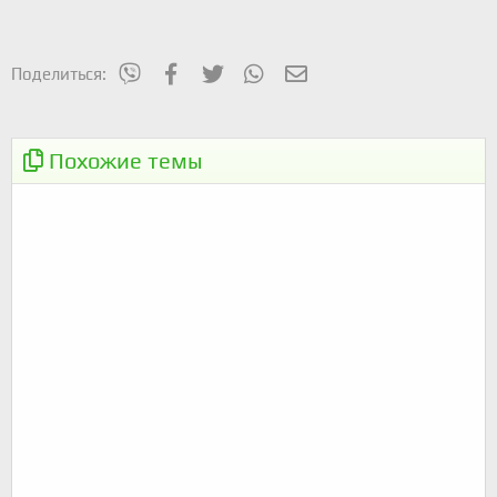
mes_viber
Facebook
Twitter
WhatsApp
Электронная почта
Поделиться:
⚡️
ВелоАккерман и U-Cycle
Похожие темы
[19.06.22] 100км на июнь-месяц
ПОКАТУШКИ