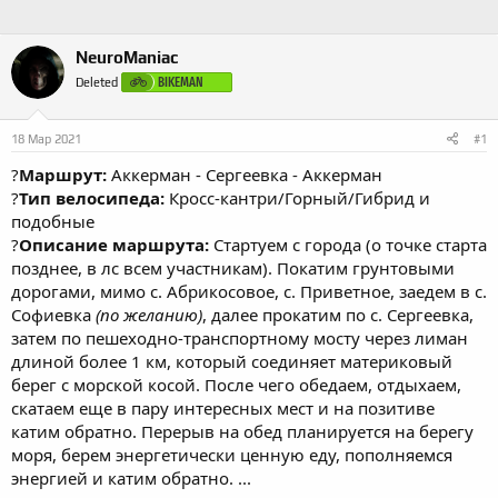
NeuroManiac
BIKEMAN
Deleted
18 Мар 2021
#1
?
Маршрут:
Аккерман - Сергеевка - Аккерман
?
Тип велосипеда:
Кросс-кантри/Горный/Гибрид и
подобные
?
Описание маршрута:
Стартуем с города (о точке старта
позднее, в лс всем участникам). Покатим грунтовыми
дорогами, мимо с. Абрикосовое, с. Приветное, заедем в с.
Софиевка
(по желанию)
, далее прокатим по с. Сергеевка,
затем по пешеходно-транспортному мосту через лиман
длиной более 1 км, который соединяет материковый
берег с морской косой. После чего обедаем, отдыхаем,
скатаем еще в пару интересных мест и на позитиве
катим обратно. Перерыв на обед планируется на берегу
моря, берем энергетически ценную еду, пополняемся
энергией и катим обратно. ...