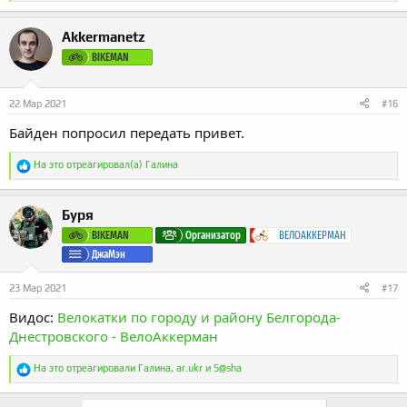
а
к
Akkermanetz
ц
и
BIKEMAN
и
:
22 Мар 2021
#16
Байден попросил передать привет.
Р
На это отреагировал(а)
Галина
е
а
к
Буря
ц
и
BIKEMAN
Организатор
ВЕЛОАККЕРМАН
и
ДжаМэн
:
23 Мар 2021
#17
Видос:
Велокатки по городу и району Белгорода-
Днестровского - ВелоАккерман
Р
На это отреагировали
Галина
,
ar.ukr
и
S@sha
е
а