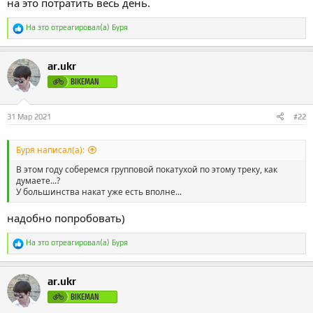
на это потратить весь день.
Р
На это отреагировал(а)
Буря
е
а
к
ar.ukr
ц
и
BIKEMAN
и
:
31 Мар 2021
#22
Буря написал(а):
В этом году соберемся групповой покатухой по этому треку, как
думаете...?
У большинства накат уже есть вполне...
надобно попробовать)
Р
На это отреагировал(а)
Буря
е
а
к
ar.ukr
ц
и
BIKEMAN
и