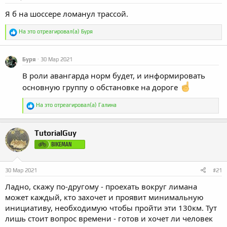
Я б на шоссере ломанул трассой.
Р
На это отреагировал(а)
Буря
е
а
к
Буря
30 Мар 2021
ц
и
В роли авангарда норм будет, и информировать
и
:
основную группу о обстановке на дороге
Р
На это отреагировал(а)
Галина
е
а
к
TutorialGuy
ц
и
BIKEMAN
и
:
30 Мар 2021
#21
Ладно, скажу по-другому - проехать вокруг лимана
может каждый, кто захочет и проявит минимальную
инициативу, необходимую чтобы пройти эти 130км. Тут
лишь стоит вопрос времени - готов и хочет ли человек