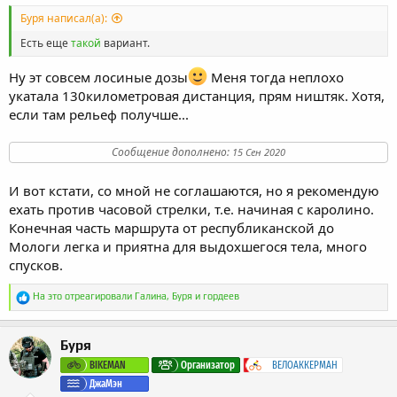
Буря написал(а):
Есть еще
такой
вариант.
Ну эт совсем лосиные дозы
Меня тогда неплохо
укатала 130километровая дистанция, прям ништяк. Хотя,
если там рельеф получше...
Сообщение дополнено:
15 Сен 2020
И вот кстати, со мной не соглашаются, но я рекомендую
ехать против часовой стрелки, т.е. начиная с каролино.
Конечная часть маршрута от республиканской до
Мологи легка и приятна для выдохшегося тела, много
спусков.
Р
На это отреагировали
Галина
,
Буря
и
гордеев
е
а
к
Буря
ц
и
BIKEMAN
Организатор
ВЕЛОАККЕРМАН
и
ДжаМэн
: