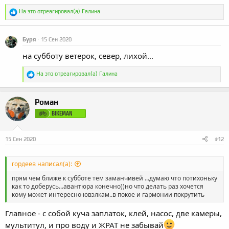
Р
На это отреагировал(а)
Галина
е
а
к
Буря
15 Сен 2020
ц
и
на субботу ветерок, север, лихой...
и
:
Р
На это отреагировал(а)
Галина
е
а
к
Роман
ц
и
BIKEMAN
и
:
15 Сен 2020
#12
гордеев написал(а):
прям чем ближе к субботе тем заманчивей ...думаю что потихоньку
как то доберусь...авантюра конечно))но что делать раз хочется
кому может интересно ювэлкам..в покое и гармонии покрутить
Главное - с собой куча заплаток, клей, насос, две камеры,
мультитул, и про воду и ЖРАТ не забывай