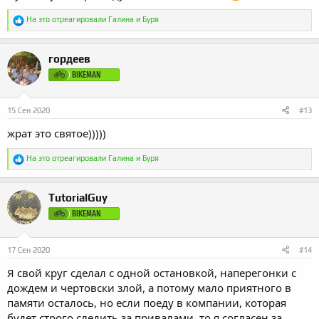
Р
На это отреагировали
Галина
и
Буря
е
а
к
гордеев
ц
и
BIKEMAN
и
:
15 Сен 2020
#13
жрат это святое)))))
Р
На это отреагировали
Галина
и
Буря
е
а
к
TutorialGuy
ц
и
BIKEMAN
и
:
17 Сен 2020
#14
Я свой круг сделал с одной остановкой, наперегонки с
дождем и чертовски злой, а потому мало приятного в
памяти осталось, но если поеду в компании, которая
будет строго следить за привалами, то я согласен за