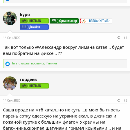
е
а
к
Буря
ц
и
BIKEMAN
Организатор
ВЕЛОАККЕРМАН
и
ДжаМэн
:
14 Сен 2020
#4
Так вот только
@Александр
вокруг лимана катал... будет
вам побратим на фиксе... ??
Р
На это отреагировал(а)
Галина
е
а
к
гордеев
ц
и
BIKEMAN
и
:
14 Сен 2020
#5
Саша вроде на мтб катал..но не суть....в мою бытность
парень сотку одесскую на украине ехал, в джинсах и
кожаной куртке с большим флагом Украины на
багажнике,скрипел шатунами гримел крыльями .. и на