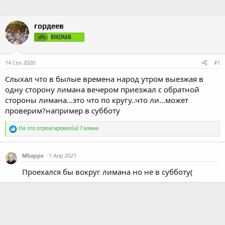
гордеев
BIKEMAN
14 Сен 2020
#1
Слыхал что в былые времена народ утром выезжая в
одну сторону лимана вечером приезжал с обратной
стороны лимана...это что по кругу..что ли...может
проверим?например в субботу
Р
На это отреагировал(а)
Галина
е
а
к
Mbappe
1 Апр 2021
ц
и
Проехался бы вокруг лимана но не в субботу(
и
: