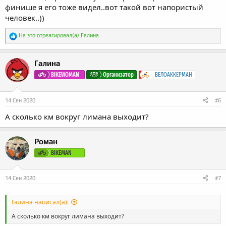
финише я его тоже видел..вот такой вот напористый
человек..))
Р
На это отреагировал(а)
Галина
е
а
к
Галина
ц
и
BIKEWOMAN
Организатор
ВЕЛОАККЕРМАН
и
:
14 Сен 2020
#6
А сколько км вокруг лимана выходит?
Роман
BIKEMAN
14 Сен 2020
#7
Галина написал(а):
А сколько км вокруг лимана выходит?