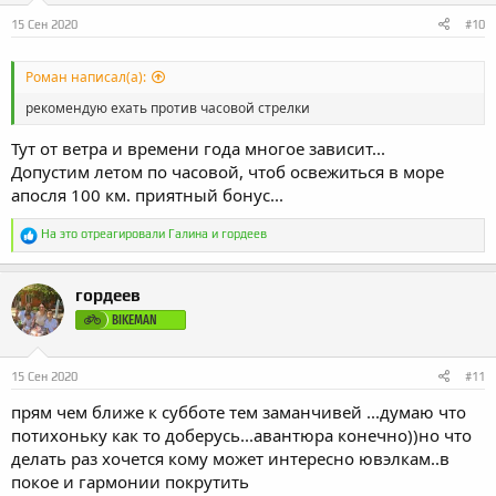
15 Сен 2020
#10
Роман написал(а):
рекомендую ехать против часовой стрелки
Тут от ветра и времени года многое зависит...
Допустим летом по часовой, чтоб освежиться в море
апосля 100 км. приятный бонус...
Р
На это отреагировали
Галина
и
гордеев
е
а
к
гордеев
ц
и
BIKEMAN
и
:
15 Сен 2020
#11
прям чем ближе к субботе тем заманчивей ...думаю что
потихоньку как то доберусь...авантюра конечно))но что
делать раз хочется кому может интересно ювэлкам..в
покое и гармонии покрутить