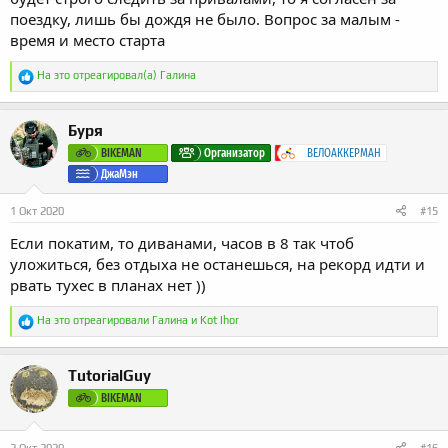
поездку, лишь бы дождя не было. Вопрос за малым -
время и место старта
Р
На это отреагировал(а)
Галина
е
а
к
Буря
ц
и
BIKEMAN
Организатор
ВЕЛОАККЕРМАН
и
ДжаМэн
:
1 Окт 2020
#15
Если покатим, то диванами, часов в 8 так чтоб
уложиться, без отдыха не останешься, на рекорд идти и
рвать тухес в планах нет ))
Р
На это отреагировали
Галина
и
Kot Ihor
е
а
к
TutorialGuy
ц
и
BIKEMAN
и
: