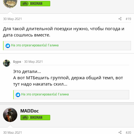
и
BIKEMAN
и
:
30 Мар 2021
#19
Для такой длительной поездки нужно, чтобы погода и
дата сошлись вместе.
Р
На это отреагировал(а)
Галина
е
а
к
Буря
30 Мар 2021
ц
и
Это детали...
и
:
А вот МТБешить группой, держа общий темп, вот
тут надо накатать скил...
Р
На это отреагировал(а)
Галина
е
а
к
MADDoc
ц
и
BIKEMAN
и
:
30 Мар 2021
#20