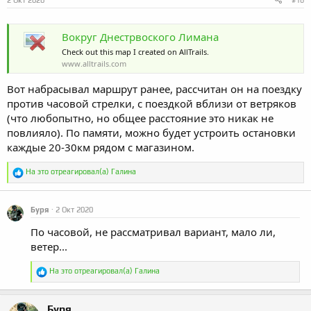
2 Окт 2020
#16
Вокруг Днестрвоского Лимана
Check out this map I created on AllTrails.
www.alltrails.com
Вот набрасывал маршрут ранее, рассчитан он на поездку
против часовой стрелки, с поездкой вблизи от ветряков
(что любопытно, но общее расстояние это никак не
повлияло). По памяти, можно будет устроить остановки
каждые 20-30км рядом с магазином.
Р
На это отреагировал(а)
Галина
е
а
к
Буря
2 Окт 2020
ц
и
По часовой, не рассматривал вариант, мало ли,
и
:
ветер...
Р
На это отреагировал(а)
Галина
е
а
к
Буря