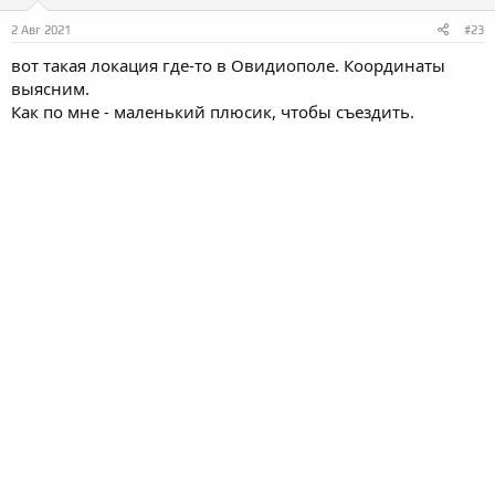
:
2 Авг 2021
#23
вот такая локация где-то в Овидиополе. Координаты
выясним.
Как по мне - маленький плюсик, чтобы съездить.