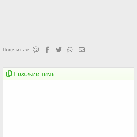
mes_viber
Facebook
Twitter
WhatsApp
Электронная почта
Поделиться:
20.02.2022 - Аккерман-Курортное, но по-
ПОКАТУШКИ
другому
Похожие темы
EPIC Ride по берегу Куяльника UPD:перенос
ПОКАТУШКИ
даты