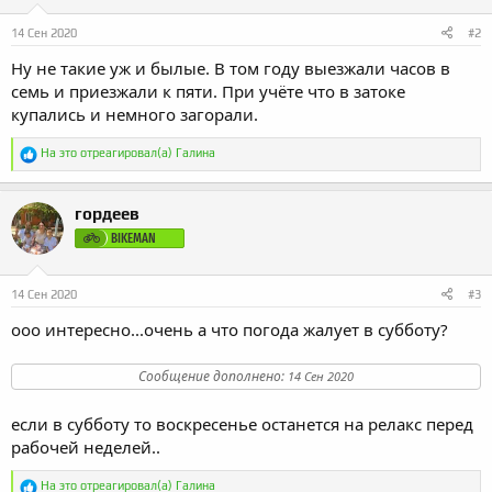
14 Сен 2020
#2
Ну не такие уж и былые. В том году выезжали часов в
семь и приезжали к пяти. При учёте что в затоке
купались и немного загорали.
Р
На это отреагировал(а)
Галина
е
а
к
гордеев
ц
и
BIKEMAN
и
:
14 Сен 2020
#3
ооо интересно...очень а что погода жалует в субботу?
Сообщение дополнено:
14 Сен 2020
если в субботу то воскресенье останется на релакс перед
рабочей неделей..
Р
На это отреагировал(а)
Галина