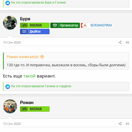
Р
На это отреагировали
Буря
и
Галина
е
а
к
Буря
ц
и
BIKEMAN
Организатор
ВЕЛОАККЕРМАН
и
ДжаМэн
:
15 Сен 2020
#8
Роман написал(а):
130 где-то. И поправочка, выезжали в восемь, сборы были долгими)
Есть еще
такой
вариант.
Р
На это отреагировали
Галина
и
гордеев
е
а
к
Роман
ц
и
BIKEMAN
и
:
15 Сен 2020
#9