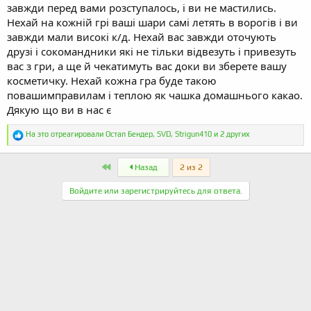
завжди перед вами розступалось, і ви не мастились.
Нехай на кожній грі ваші шари самі летять в ворогів і ви
завжди мали високі к/д. Нехай вас завжди оточують
друзі і сокомандники які не тільки відвезуть і привезуть
вас з гри, а ще й чекатимуть вас доки ви зберете вашу
косметичку. Нехай кожна гра буде такою
повашимправилам і теплою як чашка домашнього какао.
Дякую що ви в нас є
Р
На это отреагировали
Остап Бендер
,
SVD
,
Strigun410
и 2 других
е
а
к
First
Назад
2 из 2
ц
и
Войдите или зарегистрируйтесь для ответа.
и
: