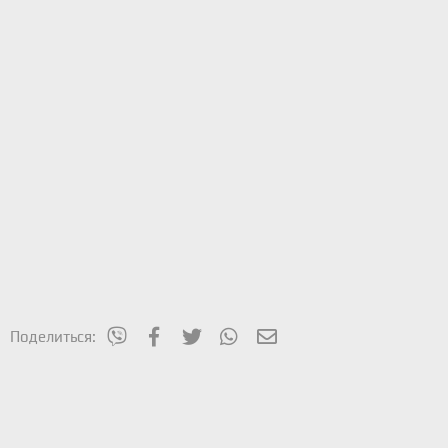
mes_viber
Facebook
Twitter
WhatsApp
Электронная почта
Поделиться: