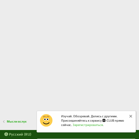
Изучай. Обозревай. Делись с другими.
Присоединяйтесь к сервису 🅰️-CLUB прямо
Мысли вслух
сейчас.
Зарегистрироваться
.
Русский (RU)