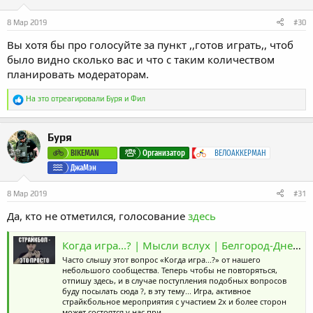
8 Мар 2019
#30
Вы хотя бы про голосуйте за пункт ,,готов играть,, чтоб
было видно сколько вас и что с таким количеством
планировать модераторам.
Р
На это отреагировали
Буря
и
Фил
е
а
к
Буря
ц
и
BIKEMAN
Организатор
ВЕЛОАККЕРМАН
и
ДжаМэн
:
8 Мар 2019
#31
Да, кто не отметился, голосование
здесь
Когда игра...? | Мысли вслух | Белгород-Днестровский
Часто слышу этот вопрос «Когда игра...?» от нашего
небольшого сообщества. Теперь чтобы не повторяться,
отпишу здесь, и в случае поступления подобных вопросов
буду посылать сюда ?, в эту тему... Игра, активное
страйкбольное мероприятия с участием 2х и более сторон
может состоятся у нас при...