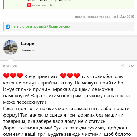
akkerman.club
8 Мар 2019
Последнее редактирование:
Р
На это отреагировал(а)
Остап Бендер
е
а
к
Cooper
ц
и
Новичок
и
:
8 Мар 2019
#32
Хочу привітати
тих страйкболістів
котрі не можуть прийти на гру. Не можуть прийти бо
існує стільки причин! Мряка з дощами де можна
намокнути! Жара з сухим повітрям на якому ваша шкіра
може пересохнути!
Грязні полігони на яких можна замаститись або пірвати
форму! Такі далекі місця для гри, до яких без машини
товариша, яка забере вас з дому, не дістатись!
Дорогі тактичні дами! Будьте завжди сухими, щоб дощі
оминали ваші ігри. Будьте завжди чистими, щоб болото