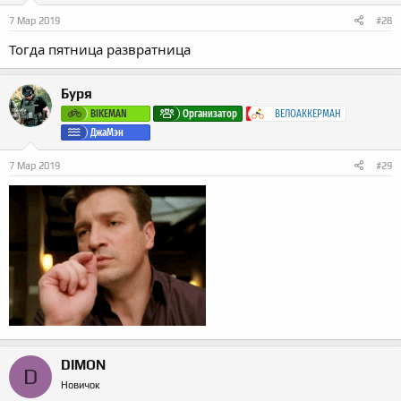
7 Мар 2019
#28
Тогда пятница развратница
Буря
BIKEMAN
Организатор
ВЕЛОАККЕРМАН
ДжаМэн
7 Мар 2019
#29
DIMON
D
Новичок