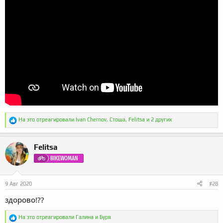
Р
На это отреагировали
Ivan Chernov
,
Стоша
,
Felitsa
и 2 других
е
а
к
Felitsa
ц
и
BIKEWOMAN
и
:
9 Авг 2020
#28
здорово!??
Р
На это отреагировали
Галина
и
Буря