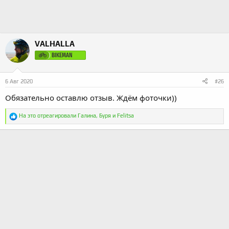
а
VALHALLA
BIKEMAN
6 Авг 2020
#26
Обязательно оставлю отзыв. Ждём фоточки))
Р
На это отреагировали
Галина
,
Буря
и
Felitsa
е
а
к
ц
и
и
: