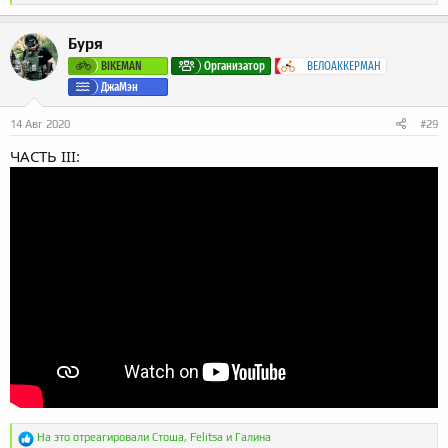
е
а
к
Буря
ц
и
BIKEMAN
Организатор
ВЕЛОАККЕРМАН
и
ДжаМэн
:
14 Авг 2020
#29
ЧАСТЬ III:
Р
На это отреагировали
Стоша
,
Felitsa
и
Галина