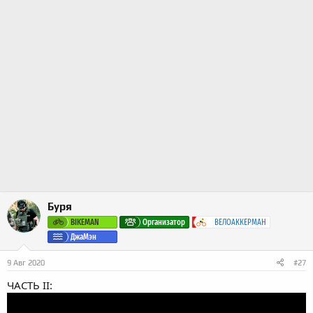
Буря
BIKEMAN
Организатор
ВЕЛОАККЕРМАН
ДжаМэн
9 Авг 2020
#27
ЧАСТЬ II: