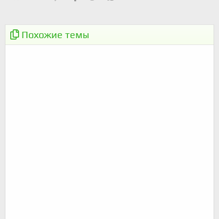
⚡️
ВелоАккерман и U-Cycle
Похожие темы
[19.06.22] 100км на июнь-месяц
ПОКАТУШКИ