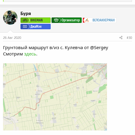
е
а
к
Буря
ц
и
BIKEMAN
Организатор
ВЕЛОАККЕРМАН
и
ДжаМэн
:
26 Авг 2020
#30
Грунтовый маршрут в/из с. Кулевча от
@Sergey
Смотрим
здесь
.