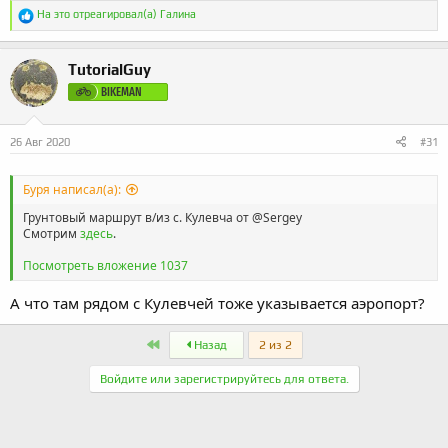
Р
На это отреагировал(а)
Галина
е
а
к
TutorialGuy
ц
и
BIKEMAN
и
:
26 Авг 2020
#31
Буря написал(а):
Грунтовый маршрут в/из с. Кулевча от
@Sergey
Смотрим
здесь
.
Посмотреть вложение 1037
А что там рядом с Кулевчей тоже указывается аэропорт?
First
Назад
2 из 2
Войдите или зарегистрируйтесь для ответа.