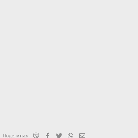
mes_viber
Facebook
Twitter
WhatsApp
Электронная почта
Поделиться: