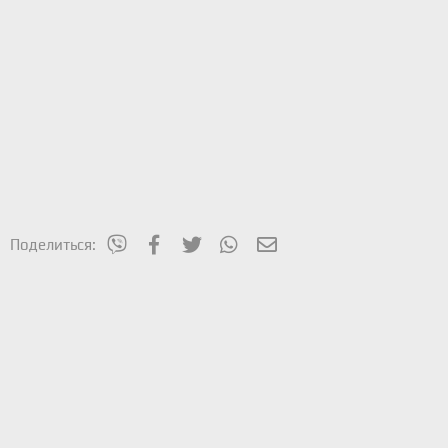
mes_viber
Facebook
Twitter
WhatsApp
Электронная почта
Поделиться: