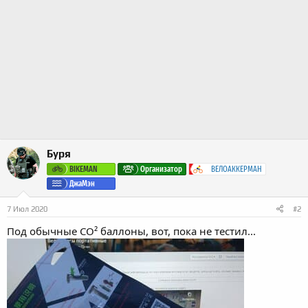
Буря
BIKEMAN
Организатор
ВЕЛОАККЕРМАН
ДжаМэн
7 Июл 2020
#2
Под обычные CO² баллоны, вот, пока не тестил...