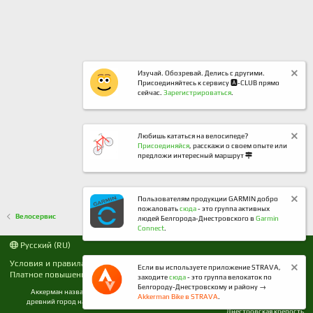
Изучай. Обозревай. Делись с другими.
Присоединяйтесь к сервису 🅰️-CLUB прямо
сейчас.
Зарегистрироваться
.
Любишь кататься на велосипеде?
Присоединяйся
, расскажи о своем опыте или
предложи интересный маршрут
Пользователям продукции GARMIN добро
пожаловать
сюда
- это группа активных
Велосервис
людей Белгорода-Днестровского в
Garmin
Connect
.
Русский (RU)
Условия и правила
Политика конфиденциальности
Если вы используете приложение STRAVA,
Платное повышение
Помощь
R
заходите
сюда
- это группа велокаток по
S
Белгороду-Днестровскому и району →
Аккерман название города Белгород-Днестровский до 1944 года. Расположен наш
S
Akkerman Bike в STRAVA
.
древний город на берегу Днестровского лимана в Одесской области где и Белгород-
Днестровская крепость.