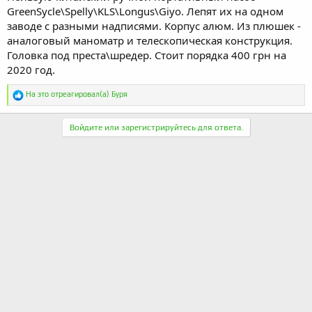
GreenSycle\Spelly\KLS\Longus\Giyo. Лепят их на одном
заводе с разными надписями. Корпус алюм. Из плюшек -
аналоговый маноматр и телескопическая конструкция.
Головка под преста\шредер. Стоит порядка 400 грн на
2020 год.
Р
На это отреагировал(а)
Буря
е
а
к
Войдите или зарегистрируйтесь для ответа.
ц
и
и
: