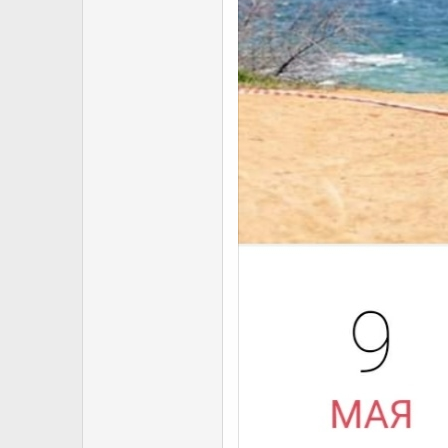
Iнформацiйне та технiчне забез
4. Учасники змагань.
До участі у змаганнях з Крос-Кан
юніори та чоловіки (до 200
чоловіки (до 1980 р.н. вкл
юнаки (2004-2005 р.н.) - 4
юнаки (2006-2008 р.н.) - 3
дівчата (абсолют) - 45 хви
До участі у змаганнях з Дуал-Сл
юніори та чоловіки (до 200
юнаки (2004-2005 р.н.);
юнаки (2006-2008 р.н.);
дівчата (абсолют).
До участi у дитячих стартах допу
5. Програма змагань, 09.05.20
09:00 - Реєстрація та огляд
09:55 - Урочисте відкриття
10:00 - Старт Чемпіонату м