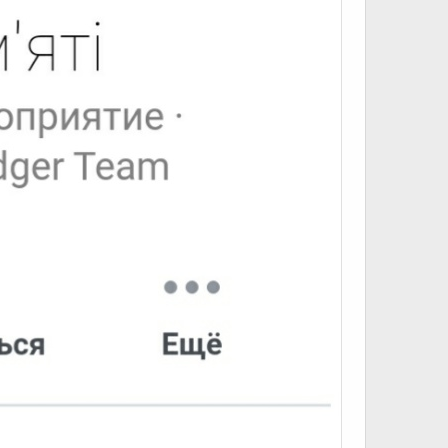
а одною з гандикапом 30 секунд.
уть також передбаченi об'їзди складних дiлянок (з
м, набір висоти на одному колi - в межах 100м.
.
на склонi понад береговою лiнiєю. Довжина - ... м,
ути зроблена до закриття онлайн-реєстрації*,