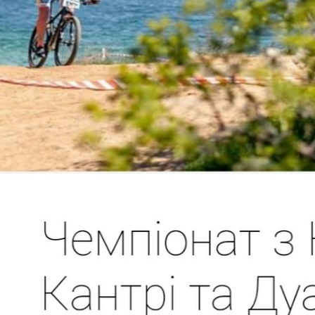
печення змагань здiйснює команда команда любителів меду та маунтенбай
трi допускаються всі бажаючі за віковими категоріями:
3 р.н. включно) - 60 хвилин;
ючно) - 60 хвилин;
5 хвилин;
0 хвилин;
лин.
алому допускаються всі бажаючі за віковими категоріями:
3 р.н. включно);
скаються хлопчики та дiвчата вiком до 11 рокiв за присутностi батькiв. Зма
20 Велодром «Глечик».
 трас,
 змагань,
іста-героя Одеси з крос-кантрі (довжина кола ~ 3.0 км),