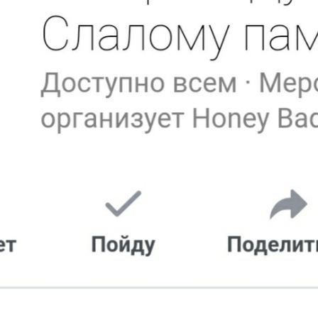
міста-героя Одеси з дуал-слалому,
нтрi.
дивитись вище) наведені у порядку їх старту. Всі категорії стартують одна з
 велодрому з технічними елементами невеликої та середньої складностi. Буд
можливлення зрiзання сильними гонщиками). Довжина кола приблизно 3000
еслена найближчим часом) , та сегмент в Strava: (також очiкується пiзнiше) 
лалому.
расу з двома паралельними траєкторiями, зi стартом на естакадi i фiнiшем 
о найближчим часом) .
 ДУАЛ-СЛАЛОМ:
айн-реєстрації (карта Monobank # 5375 4141 1597 6986), оплата повинна б
тарту.