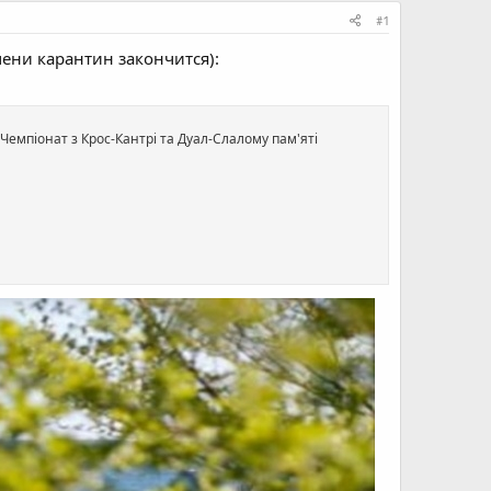
#1
мени карантин закончится):
Чемпiонат з Крос-Кантрi та Дуал-Слалому пам'ятi
оров А.П.).