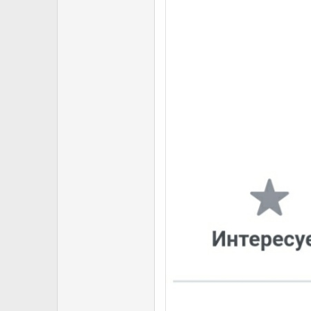
11.10 - Дитячі старти,
11:30 - Старт Чемпіонату 
13:30 - Нагородження.
6. Деталi Чемпiонату з Крос-Ка
Стартові категорії крос-кантрі (
Коло являє собою відрізок траси
невеликою втратою часу для уне
Мапа кола крос-кантрi: (буде окр
7. Деталi чемпiонату з Дуал-С
Траса Дуал-Слалому являє собою т
перепад висоти - ... м.
Посилання на трек: (буде додан
8. Вартість участі у змаганнях.
1) КРОС-КАНТРI, КРОС-КАНТРI +
100грн при попередній онл
150грн при оплаті у день с
2) ДУАЛ-СЛАЛОМ: