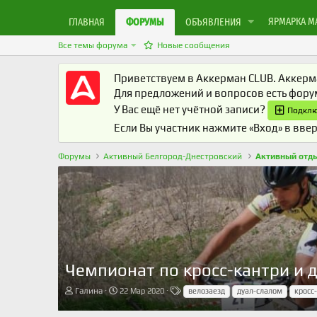
ЯРМАРКА М
ГЛАВНАЯ
ФОРУМЫ
ОБЪЯВЛЕНИЯ
Все темы форума
Новые сообщения
Приветствуем в Аккерман CLUB. Аккерма
Для предложений и вопросов есть фор
У Вас ещё нет учётной записи?
Подклю
Если Вы участник нажмите «Вход» в ввер
Форумы
Активный Белгород-Днестровский
Активный отд
Чемпионат по кросс-кантри и д
А
Д
Т
Галина
22 Мар 2020
велозаезд
дуал-слалом
кросс
в
а
е
т
т
г