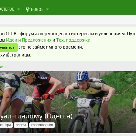
АСТЕРОВ
НОВОЕ
н CLUB - форум аккерманцев по интересам и увлечениям. Путеш
умы
Идеи и Предложения
и
Тех. поддержки
.
это не займет много времени.
чайтесь
ху ☝️страницы.
ых
уал-слалому (Одесса)
-кантри
одесса
соревнования