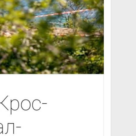
ку "Honey Badger Team".
гання будуть проводитись на трасi памп-треку.