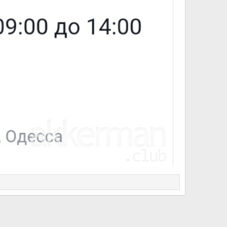
ти зроблена до закриття онлайн-реєстрації*,
 чи одеському велофорумi. Якщо це неможливо зробити пiд
ня.