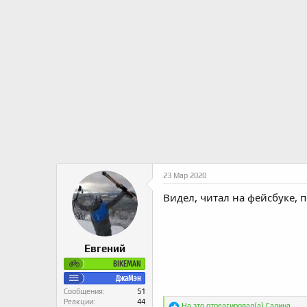
:
23 Мар 2020
Видел, читал на фейсбуке, 
Евгений
BIKEMAN
ДжаМэн
Сообщения
51
Реакции
44
Р
На это отреагировал(а)
Галина