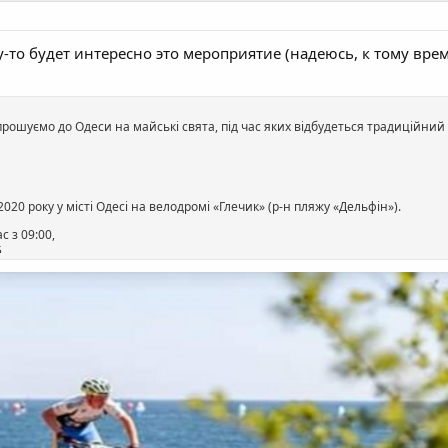
-то будет интересно это мероприятие (надеюсь, к тому вре
прошуємо до Одеси на майськi свята, пiд час яких вiдбудеться традицiйний 
20 року у місті Одесі на велодромі «Глечик» (р-н пляжу «Дельфін»).
с з 09:00,
,
тури та спорту Одеської міської ради;
са;
та технiчне забезпечення.
 покладається на Головну суддівську колегію (головний суддя змагань Фед