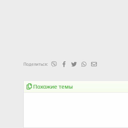
mes_viber
Facebook
Twitter
WhatsApp
Электронная п
Поделиться:
STRAVA - обновления и дополнения
Похожие темы