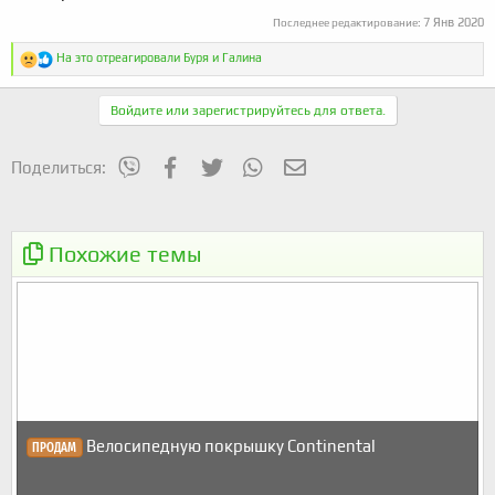
7 Янв 2020
Последнее редактирование:
Р
На это отреагировали
Буря
и
Галина
е
а
к
Войдите или зарегистрируйтесь для ответа.
ц
и
и
mes_viber
Facebook
Twitter
WhatsApp
Электронная почта
Поделиться:
:
Похожие темы
Велосипедную покрышку Continental
ПРОДАМ