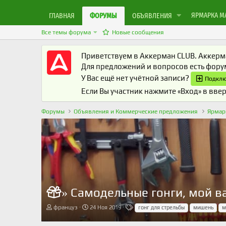
ЯРМАРКА М
ГЛАВНАЯ
ФОРУМЫ
ОБЪЯВЛЕНИЯ
Все темы форума
Новые сообщения
Приветствуем в Аккерман CLUB. Аккерма
Для предложений и вопросов есть фор
У Вас ещё нет учётной записи?
Подклю
Если Вы участник нажмите «Вход» в ввер
Форумы
Объявления и Коммерческие предложения
Ярмар
Самодельные гонги, мой в
»
А
Д
Т
француз
24 Ноя 2019
гонг для стрельбы
мишень
м
в
а
е
т
т
г