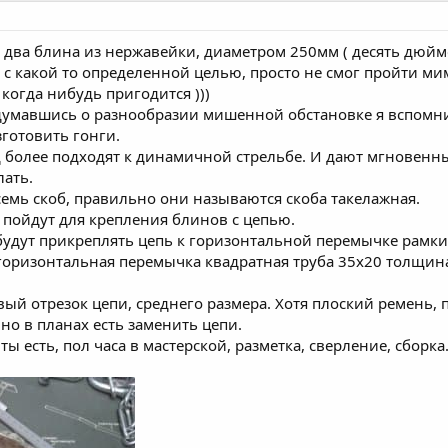
 два блина из нержавейки, диаметром 250мм ( десять дюйм
л с какой то определенной целью, просто не смог пройти м
когда нибудь пригодится )))
адумавшись о разнообразии мишенной обстановке я вспомнил
готовить гонги.
яд более подходят к динамичной стрельбе. И дают мгновенн
лать.
емь скоб, правильно они называются скоба такелажная.
 пойдут для крепления блинов с цепью.
будут прикреплять цепь к горизонтальной перемычке рамки
 горизонтальная перемычка квадратная труба 35х20 толщин
ый отрезок цепи, среднего размера. Хотя плоский ремень,
 но в планах есть заменить цепи.
есть, пол часа в мастерской, разметка, сверление, сборка. 