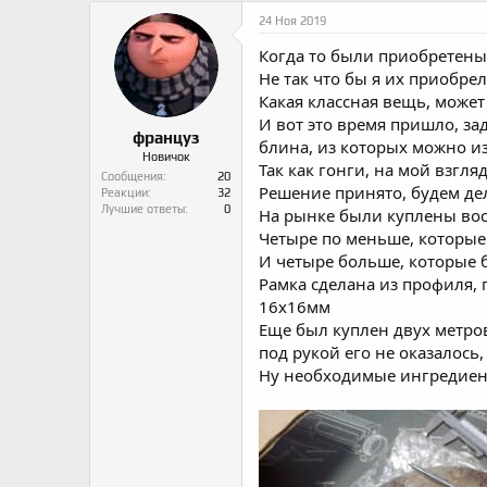
о
а
и
24 Ноя 2019
р
н
т
а
Когда то были приобретены
е
ч
Не так что бы я их приобре
м
а
ы
л
Какая классная вещь, может 
а
И вот это время пришло, з
француз
блина, из которых можно из
Новичок
Так как гонги, на мой взгл
Сообщения
20
Решение принято, будем де
Реакции
32
Лучшие ответы
0
На рынке были куплены вос
Четыре по меньше, которые
И четыре больше, которые 
Рамка сделана из профиля,
16х16мм
Еще был куплен двух метров
под рукой его не оказалось,
Ну необходимые ингредиенты 