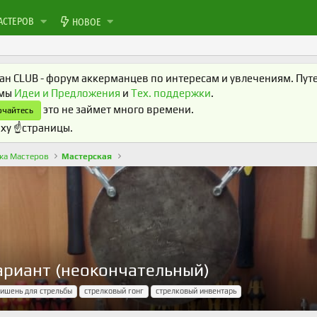
АСТЕРОВ
НОВОЕ
н CLUB - форум аккерманцев по интересам и увлечениям. Путеш
умы
Идеи и Предложения
и
Тех. поддержки
.
это не займет много времени.
чайтесь
ху ☝️страницы.
ка Мастеров
Мастерская
ариант (неокончательный)
ишень для стрельбы
стрелковый гонг
стрелковый инвентарь