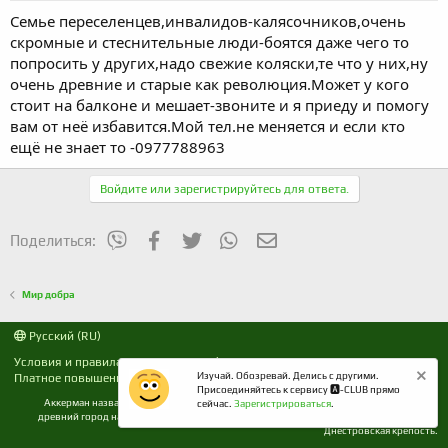
а
Семье переселенцев,инвалидов-калясочников,очень
скромные и стеснительные люди-боятся даже чего то
попросить у других,надо свежие коляски,те что у них,ну
очень древние и старые как революция.Может у кого
стоит на балконе и мешает-звоните и я приеду и помогу
вам от неё избавится.Мой тел.не меняется и если кто
ещё не знает то -0977788963
Войдите или зарегистрируйтесь для ответа.
mes_viber
Facebook
Twitter
WhatsApp
Электронная почта
Поделиться:
Мир добра
Русский (RU)
Условия и правила
Политика конфиденциальности
Изучай. Обозревай. Делись с другими.
Платное повышение
Помощь
R
Присоединяйтесь к сервису 🅰️-CLUB прямо
S
Аккерман название города Белгород-Днестровский до 1944 года. Расположен наш
S
сейчас.
Зарегистрироваться
.
древний город на берегу Днестровского лимана в Одесской области где и Белгород-
Днестровская крепость.