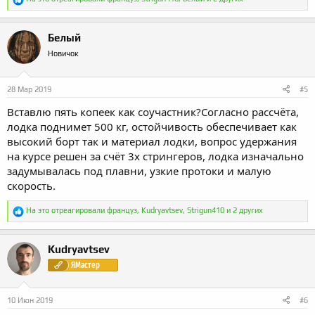
е
а
к
Белый
ц
и
Новичок
и
:
28 Мар 2019
#5
Вставлю пять копеек как соучастник?Согласно рассчёта,
лодка поднимет 500 кг, остойчивость обеспечивает как
высокий борт так и материал лодки, вопрос удержания
на курсе решен за счёт 3х стрингеров, лодка изначально
задумывалась под плавни, узкие протоки и малую
скорость.
Р
На это отреагировали
француз
,
Kudryavtsev
,
Strigun410
и 2 других
е
а
к
Kudryavtsev
ц
и
ЯМастер
и
:
10 Июн 2019
#6