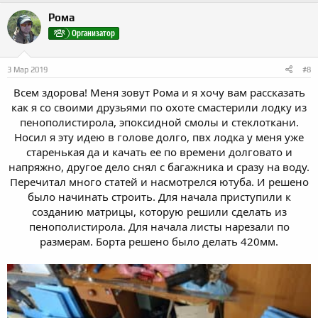
к
Рома
ц
и
Организатор
и
:
3 Мар 2019
#8
Всем здорова! Меня зовут Рома и я хочу вам рассказать
как я со своими друзьями по охоте смастерили лодку из
пенополистирола, эпоксидной смолы и стеклоткани.
Носил я эту идею в голове долго, пвх лодка у меня уже
старенькая да и качать ее по времени долговато и
напряжно, другое дело снял с багажника и сразу на воду.
Перечитал много статей и насмотрелся ютуба. И решено
было начинать строить. Для начала приступили к
созданию матрицы, которую решили сделать из
пенополистирола. Для начала листы нарезали по
размерам. Борта решено было делать 420мм.