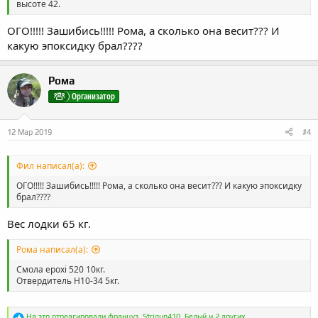
высоте 42.
ОГО!!!!! Зашибись!!!!! Рома, а сколько она весит??? И
какую эпоксидку брал????
Рома
Организатор
12 Мар 2019
#4
Фил написал(а):
ОГО!!!!! Зашибись!!!!! Рома, а сколько она весит??? И какую эпоксидку
брал????
Вес лодки 65 кг.
Рома написал(а):
Смола epoxi 520 10кг.
Отвердитель Н10-34 5кг.
Р
На это отреагировали
француз
,
Strigun410
,
Белый
и 2 других