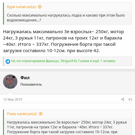
Буря написал(а):
Сколько максимально нагружалась лодка и каково при этом было
водоизмещение...?
Нагружалась максимально 3е взрослых~ 250кг, мотор
24кг, 3 ружья 11кг, патронов на троих 12кг и барахла
~40кг. Итого ~ 337кг. Погружение борта при такой
загрузке составило 10-12см. при высоте 42.
Р
На это отреагировали
француз
,
Strigun410
,
Галина
и ещё 1 человек
е
а
к
Фил
ц
и
Пользователь
и
:
12 Мар 2019
#3
Рома написал(а):
Нагружалась максимально 3е взрослых~ 250кг, мотор 24кг, 3 ружья
11кг, патронов на троих 12кг и барахла ~40кг. Итого ~ 337кг.
Погружение борта при такой загрузке составило 10-12см. при