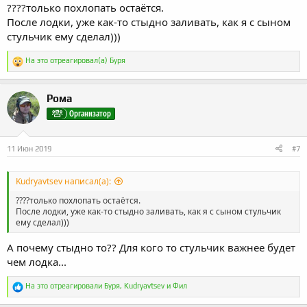
????только похлопать остаётся.
После лодки, уже как-то стыдно заливать, как я с сыном
стульчик ему сделал)))
Р
На это отреагировал(а)
Буря
е
а
к
Рома
ц
и
Организатор
и
:
11 Июн 2019
#7
Kudryavtsev написал(а):
????только похлопать остаётся.
После лодки, уже как-то стыдно заливать, как я с сыном стульчик
ему сделал)))
А почему стыдно то?? Для кого то стульчик важнее будет
чем лодка...
Р
На это отреагировали
Буря
,
Kudryavtsev
и
Фил
е
а