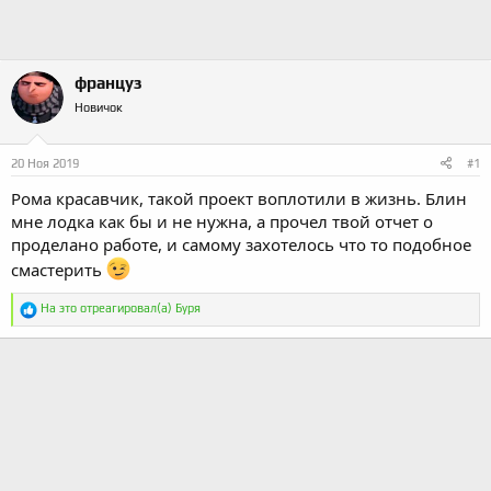
а
француз
Новичок
20 Ноя 2019
#1
Рома красавчик, такой проект воплотили в жизнь. Блин
мне лодка как бы и не нужна, а прочел твой отчет о
проделано работе, и самому захотелось что то подобное
смастерить
Р
На это отреагировал(а)
Буря
е
а
к
ц
и
и
: