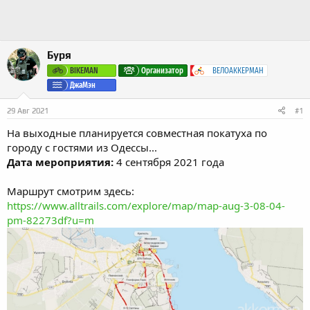
а
Буря
BIKEMAN
Организатор
ВЕЛОАККЕРМАН
ДжаМэн
29 Авг 2021
#1
На выходные планируется совместная покатуха по
городу с гостями из Одессы...
Дата мероприятия:
4 сентября 2021 года
Маршрут смотрим здесь:
https://www.alltrails.com/explore/map/map-aug-3-08-04-
pm-82273df?u=m