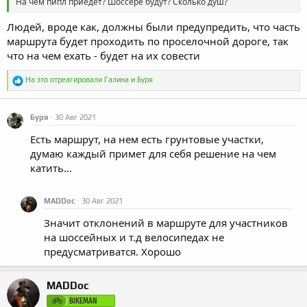
На чем пипл приедет? Шоссере будут? Сколько душ?
Людей, вроде как, должны были предупредить, что часть
маршрута будет проходить по проселочной дороге, так
что на чем ехать - будет на их совести
Р
На это отреагировали
Галина
и
Буря
е
а
к
Буря
30 Авг 2021
ц
и
Есть маршрут, на нем есть грунтовые участки,
и
:
думаю каждый примет для себя решение на чем
катить...
MADDoc
30 Авг 2021
Значит отклонений в маршруте для участников
на шоссейных и т.д велосипедах не
предусматриватся. Хорошо
MADDoc
BIKEMAN