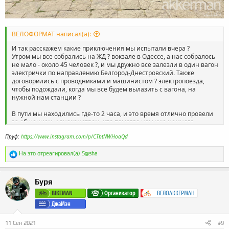
ВЕЛОФОРМАТ написал(а):
И так расскажем какие приключения мы испытали вчера ?
Утром мы все собрались на ЖД ? вокзале в Одессе, а нас собралось
не мало - около 45 человек ?, и мы дружно все залезли в один вагон
электрички по направлению Белгород-Днестровский. Также
договорились с проводниками и машинистом ? электропоезда,
чтобы подождали, когда мы все будем вылазить с вагона, на
нужной нам станции ?
В пути мы находились где-то 2 часа, и это время отлично провели
за общением и знакомством, что помогло нам уже немного
сдружиться ? и создать особую атмосферу поездки.
Пруф:
https://www.instagram.com/p/CTbtNWHoaQd
В 10:47 мы прибыли на станцию Прибрежное, где нас уже ждали
Р
наши друзья из
ВЕЛОАККЕРМАН
А??
На это отреагировал(а)
S@sha
е
И сразу с платформы, неожиданно для всех, мы поехали через
а
хащи, кусты по забытым тропинкам до старой Шабской дороги, что
к
положило основу для атмосферы всей поездки и осознание того,
Буря
ц
что дальше будет интересно ?
и
BIKEMAN
Организатор
ВЕЛОАККЕРМАН
и
Далее по этой же старой Шабской дороге мы поехали вдоль
ДжаМэн
:
виноградников ? и в один момент свернули на просёлочную дорогу
(параллельно старой Шабской), которая включала в себя
11 Сен 2021
#9
небольшие участки с песчаным грунтом, на которых каждый