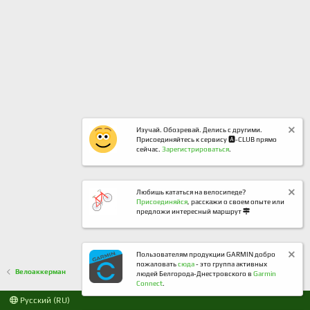
Изучай. Обозревай. Делись с другими.
Присоединяйтесь к сервису 🅰️-CLUB прямо
сейчас.
Зарегистрироваться
.
Любишь кататься на велосипеде?
Присоединяйся
, расскажи о своем опыте или
предложи интересный маршрут
Пользователям продукции GARMIN добро
пожаловать
сюда
- это группа активных
Велоаккерман
людей Белгорода-Днестровского в
Garmin
Connect
.
Русский (RU)