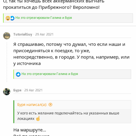
О, так ты хочешь всех аккерманских выгнать
прокатиться до Прибрежного? Вероломно!
Р
На это отреагировали
Галина
и
Буря
е
а
к
TutorialGuy
29 Авг 2021
ц
и
Я спрашиваю, потому что думал, что если наши и
и
присоединяться к поездке, то уже,
:
непосредственно, в городе. У порта, например, или
у источника
Р
На это отреагировали
Галина
и
Буря
е
а
к
Буря
29 Авг 2021
ц
и
и
Буря написал(а):
:
У кого есть желание подключайтесь на указанных выше
локациях
На маршруте...
Всё по желанию...