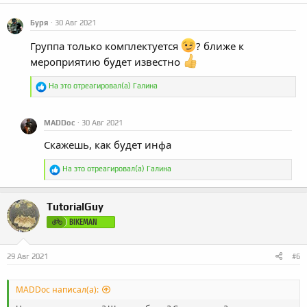
а
к
Буря
30 Авг 2021
ц
и
Группа только комплектуется
? ближе к
и
:
мероприятию будет известно
Р
На это отреагировал(а)
Галина
е
а
к
MADDoc
30 Авг 2021
ц
и
Скажешь, как будет инфа
и
:
Р
На это отреагировал(а)
Галина
е
а
к
TutorialGuy
ц
и
BIKEMAN
и
:
29 Авг 2021
#6
MADDoc написал(а):