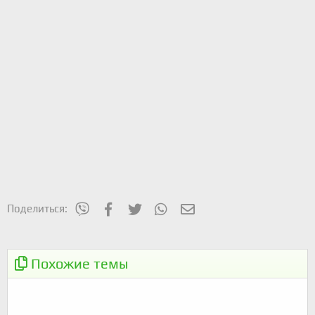
mes_viber
Facebook
Twitter
WhatsApp
Электронная почта
Поделиться:
⚡️
ВелоАккерман и U-Cycle
Похожие темы