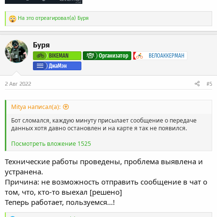
Р
На это отреагировал(а)
Буря
е
а
к
Буря
ц
и
BIKEMAN
Организатор
ВЕЛОАККЕРМАН
и
ДжаМэн
:
2 Авг 2022
#5
Mitya написал(а):
Бот сломался, каждую минуту присылает сообщение о передаче
данных хотя давно остановлен и на карте я так не появился.
Посмотреть вложение 1525
Технические работы проведены, проблема выявлена и
устранена.
Причина: не возможность отправить сообщение в чат о
том, что, кто-то выехал [решено]
Теперь работает, пользуемся...!