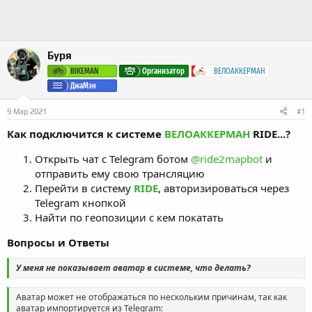
а
Буря
BIKEMAN
Организатор
ВЕЛОАККЕРМАН
ДжаМэн
9 Мар 2021
#1
Как подключится к системе
ВЕЛОАККЕРМАН
RIDE...?
Открыть чат с Telegram ботом
@ride2mapbot
и
отправить ему свою трансляцию
Перейти в систему
RIDE
, авторизироваться через
Telegram кнопкой
Найти по геопозиции с кем покатать
Вопросы и Ответы
У меня не показывает аватар в системе, что делать?
Аватар может не отображаться по нескольким причинам, так как
аватар импортируется из Telegram: