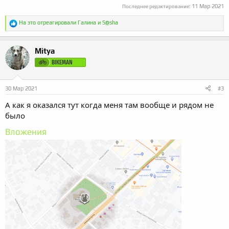
11 Мар 2021
Последнее редактирование:
Р
На это отреагировали
Галина
и
S@sha
е
а
к
Mitya
ц
и
BIKEMAN
и
:
30 Мар 2021
#3
А как я оказался тут когда меня там вообще и рядом не
было
Вложения