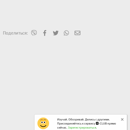
mes_viber
Facebook
Twitter
WhatsApp
Электронная почта
Поделиться:
Изучай. Обозревай. Делись с другими.
Присоединяйтесь к сервису 🅰️-CLUB прямо
сейчас.
Зарегистрироваться
.