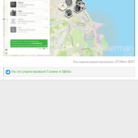
23 Июл 2021
Последнее редактирование:
Р
На это отреагировали
Галина
и
S@sha
е
а
к
ц
и
и
: