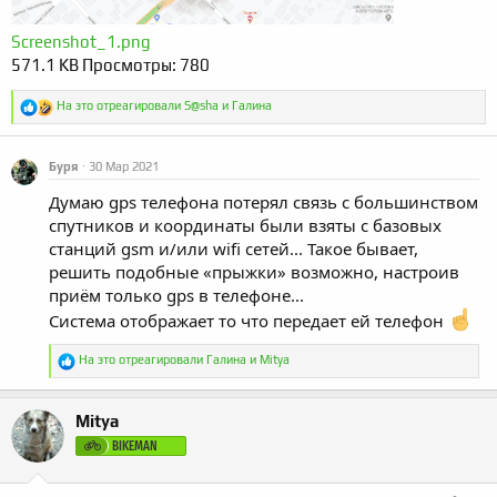
Screenshot_1.png
571.1 KB
Просмотры: 780
Р
На это отреагировали
S@sha
и
Галина
е
а
к
Буря
30 Мар 2021
ц
и
Думаю gps телефона потерял связь с большинством
и
спутников и координаты были взяты с базовых
:
станций gsm и/или wifi сетей... Такое бывает,
решить подобные «прыжки» возможно, настроив
приём только gps в телефоне...
Система отображает то что передает ей телефон
Р
На это отреагировали
Галина
и
Mitya
е
а
к
Mitya
ц
и
BIKEMAN
и
: