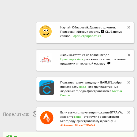
Изучай. Обозревай. Делись с другими.
Присоединяйтесь к сервису 🅰️-CLUB прямо
сейчас.
Зарегистрироваться
.
Любишь кататься на велосипеде?
Присоединяйся
, расскажи о своем опыте или
предложи интересный маршрут
Пользователям продукции GARMIN добро
пожаловать
сюда
- это группа активных
людей Белгорода-Днестровского в
Garmin
Connect
.
mes_viber
Facebook
Twitter
WhatsApp
Электронная почта
Если вы используете приложение STRAVA,
Поделиться:
заходите
сюда
- это группа велокаток по
Белгороду-Днестровскому и району →
Akkerman Bike в STRAVA
.
⚡️
ВелоАккерман и U-Cycle