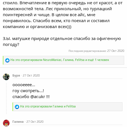
стоило. Впечатление в первую очередь не от красот, а от
возможностей тела. Лес прикольный, но турлацкий
поинтересней и чище. В целом все айс, мне
понравилось. Спасибо всем, кто поехал и составил
компанию и организовал всех)))
З.Ы. матушке природе отдельное спасибо за офигенную
погоду?
27 Окт 2020
Последнее редактирование:
Р
На это отреагировали
NeuroManiac
,
Галина
,
Felitsa
и ещё 1 человек
е
а
к
Буря
27 Окт 2020
ц
и
ооооееее...
и
:
гоу смотреть...!
спасибо
@ar.ukr
!!!
Р
На это отреагировали
Галина
и
Felitsa
е
а
к
Галина
27 Окт 2020
ц