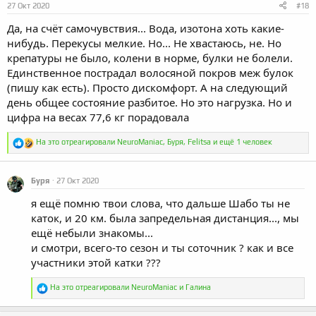
27 Окт 2020
#18
Да, на счёт самочувствия... Вода, изотона хоть какие-
нибудь. Перекусы мелкие. Но... Не хвастаюсь, не. Но
крепатуры не было, колени в норме, булки не болели.
Единственное пострадал волосяной покров меж булок
(пишу как есть). Просто дискомфорт. А на следующий
день общее состояние разбитое. Но это нагрузка. Но и
цифра на весах 77,6 кг порадовала
Р
На это отреагировали
NeuroManiac
,
Буря
,
Felitsa
и ещё 1 человек
е
а
к
Буря
27 Окт 2020
ц
и
я ещё помню твои слова, что дальше Шабо ты не
и
каток, и 20 км. была запредельная дистанция..., мы
:
ещё небыли знакомы...
и смотри, всего-то сезон и ты соточник ? как и все
участники этой катки ???
Р
На это отреагировали
NeuroManiac
и
Галина
е
а