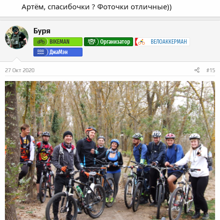
и
Артём, спасибочки ? Фоточки отличные))
и
:
Буря
BIKEMAN
Организатор
ВЕЛОАККЕРМАН
ДжаМэн
27 Окт 2020
#15