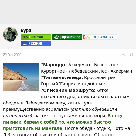
а
Буря
BIKEMAN
Организатор
ВЕЛОАККЕРМАН
ДжаМэн
22 Окт 2020
#1
?
Маршрут:
Аккерман - Беленькое -
Курортное - Лебедёвский лес - Аккерман
?
Тип велосипеда:
Кросс-кантри/
Горный/Гибрид и подобные
?
Описание маршрута:
Катка
выходного дня, с пикником и плотным
обедом в Лебедёвском лесу, катим туда
преимущественно асфальтом
(так что обуваемся в
накатистое)
, частично грунтами вдоль моря.
В лесу
пикник, берем с собой то, что можно быстро
приготовить на мангале
.
После обеда - отдых, фото на
Лебедевских обрывах и обратно в путь. Обратно