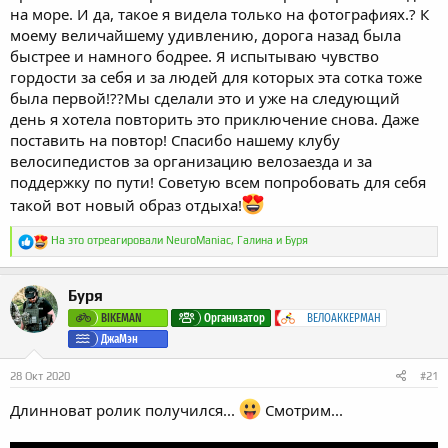
на море. И да, такое я видела только на фотографиях.? К
моему величайшему удивлению, дорога назад была
быстрее и намного бодрее. Я испытываю чувство
гордости за себя и за людей для которых эта сотка тоже
была первой!??Мы сделали это и уже на следующий
день я хотела повторить это приключение снова. Даже
поставить на повтор! Спасибо нашему клубу
велосипедистов за организацию велозаезда и за
поддержку по пути! Советую всем попробовать для себя
такой вот новый образ отдыха!
Р
На это отреагировали
NeuroManiac
,
Галина
и
Буря
е
а
к
Буря
ц
и
BIKEMAN
Организатор
ВЕЛОАККЕРМАН
и
ДжаМэн
:
28 Окт 2020
#21
Длинноват ролик получился...
Смотрим...