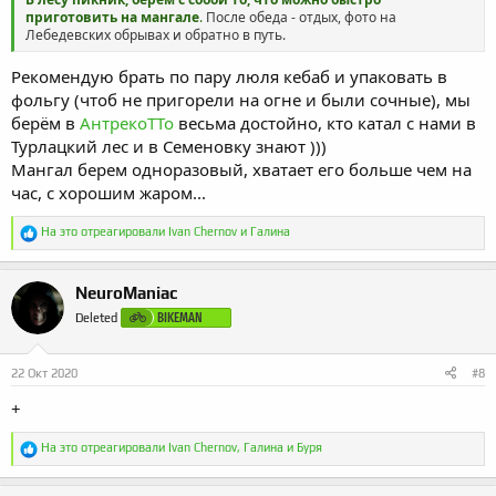
приготовить на мангале
.
После обеда - отдых, фото на
Лебедевских обрывах и обратно в путь.
Рекомендую брать по пару люля кебаб и упаковать в
фольгу (чтоб не пригорели на огне и были сочные), мы
берём в
АнтрекоТТо
весьма достойно, кто катал с нами в
Турлацкий лес и в Семеновку знают )))
Мангал берем одноразовый, хватает его больше чем на
час, с хорошим жаром...
Р
На это отреагировали
Ivan Chernov
и
Галина
е
а
к
NeuroManiac
ц
и
BIKEMAN
Deleted
и
:
22 Окт 2020
#8
+
Р
На это отреагировали
Ivan Chernov
,
Галина
и
Буря
е
а