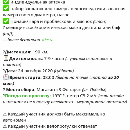
индивидуальная аптечка
набор заплаток для камеры велосипеда или запасная
камера своего диаметра, насос
фонарь/фара и проблесковый маячок
(стоп)
? медицинская/косметическая маска для лица или баф
(buff)
... более детально
здесь
.
?
Дистанция:
~90 км.
Длительность:
7-9 часов
(с учетом остановок и
пикника)
?
Дата:
24 октября 2020
(суббота)
Время старта:
08:00
(быть на точке старта
за 20
мин.
)
? Место сбора
: Магазин «3 Фонаря»
(ул. Победы)
?
Погода по прогнозу
:
19°C ?, ветер СЗ 2 м/с
(если погода
изменится не в пользу велокатки - мероприятие отменим)
⚠ Каждый участник должен быть максимально
автономен.
⚠ Каждый участник велопрогулки отвечает