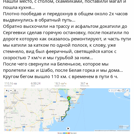
Нашли место, с столом, скамейками, поставили магал и
пошла кухня...
Плотно пообедав и передохнув в общем около 2х часов
выдвинулись в обратный путь...
Обратно выскочили на трассу и асфальтом докатили до
Сергеевки сделав горячую остановку, после покатили по
дороге которую как оказалось ремонтируют, и часть пути
мы катили за катком по одной полосе, к слову, уже
стемнело, вид был фееричный, светящейся каток с
скоростью 7 км/ч и мы гурьбой за ним...
После чего свернули на Беленькое, которое мы
пролетели как и Шабо, после Белая горка и мы дома...
Кругом бегом вышло 110 км. с временем в пути 6 ч.