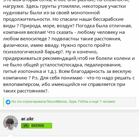
нагрузке. Здесь грунты утомляли, некоторые участки
нудноваты были из-за своей монотонной
продолжительности. Но спасали наши бессарабские
виды ? Природа, море, воздух? Погодка была отличная,
компания весёлая! Что сказать - любому человеку на
любом велосипеде ? подвластны такие расстояния,
физически, имею ввиду. Нужно просто пройти
психологический барьер?. Ну и конечно,
придерживаться рекомендаций,чтоб не болели колени и
не было общей усталости(посадка, педалирование,
питьё изотоника и т.д.). Всем благодарность за веселую
компанию ? P.s. Для себя понимаю - что-то надо решать с
велопамперсом, ибо имеющийся не справляется при
таких расстояниях?.
Р
На это отреагировали
NeuroManiac
,
Буря
,
Felitsa
и ещё 1 человек
е
а
к
ar.ukr
ц
и
BIKEMAN
и
: