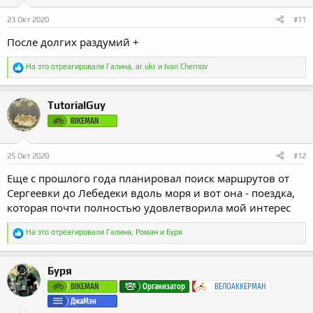
:
23 Окт 2020
#11
После долгих раздумий +
Р
На это отреагировали
Галина
,
ar.ukr
и
Ivan Chernov
е
а
к
TutorialGuy
ц
и
BIKEMAN
и
:
25 Окт 2020
#12
Еще с прошлого года планировал поиск маршрутов от
Сергеевки до Лебедеки вдоль моря и вот она - поездка,
которая почти полностью удовлетворила мой интерес
Р
На это отреагировали
Галина
,
Роман
и
Буря
е
а
к
Буря
ц
и
BIKEMAN
Организатор
ВЕЛОАККЕРМАН
и
ДжаМэн
: