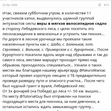
25 Окт 2020
#13
Итак, свежим субботним утром, в количестве 11
участников катки, выдвинулись шумной группой
энтузиастов секты
веры в мягкое велосипедное седло
в сторону Лебедевского леса, с целю посетить это
лесонасаждение в межсезонье и устроить там пикник...
По дороге в лесное урочище мы проехали такие
населенные пункты как
с. Шабо, с. Беленькое, пгт.
Сергеевка, с. Вольное, с. Приморское и с. Курортное...
После
Курортного покатили вдоль моря над обрывами и так до
самого леса, местами маршрут проходит прямо над
обрывом, приходилось спешиваться... Узнали о таких
местах мы благодаря нашему арьергарду
@NeuroManiac
который провел короткую лекцию о ТБ предварительно
проведя разведку пути и опасного участка... После чего
был нудный грант и вуаля, Лебедевский лес.
От 3х фонарей (на Победе) до леса +/- 50 км. вышло...
По месту
@TutorialGuy
был отправлен на поиски
подходящего места для пикника, за ним девчонки, а
остальные остались ждать замыкающую группу...