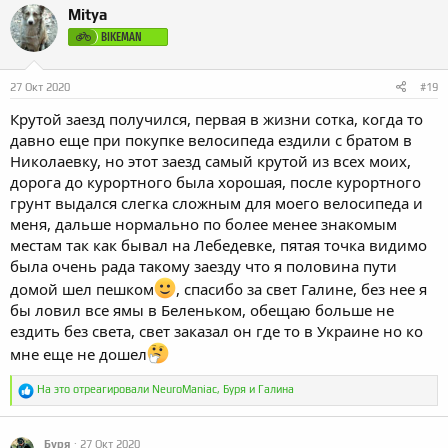
к
Mitya
ц
и
BIKEMAN
и
:
27 Окт 2020
#19
Крутой заезд получился, первая в жизни сотка, когда то
давно еще при покупке велосипеда ездили с братом в
Николаевку, но этот заезд самый крутой из всех моих,
дорога до курортного была хорошая, после курортного
грунт выдался слегка сложным для моего велосипеда и
меня, дальше нормально по более менее знакомым
местам так как бывал на Лебедевке, пятая точка видимо
была очень рада такому заезду что я половина пути
домой шел пешком
, спасибо за свет Галине, без нее я
бы ловил все ямы в Беленьком, обещаю больше не
ездить без света, свет заказал он где то в Украине но ко
мне еще не дошел
Р
На это отреагировали
NeuroManiac
,
Буря
и
Галина
е
а
к
Буря
27 Окт 2020