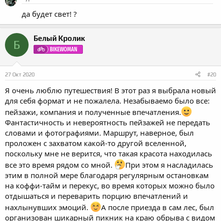
ц
и
да будет свет! ?
и
:
Белый Кролик
Б
BIKEWOMAN
27 Окт 2020
#20
Я очень люблю путешествия! В этот раз я выбрала новый
для себя формат и не пожалела. Незабываемо было все:
пейзажи, компания и полученные впечатления.
Фантастичность и невероятность пейзажей не передать
словами и фотографиями. Маршрут, наверное, был
проложен с захватом какой-то другой вселенной,
поскольку мне не верится, что такая красота находилась
все это время рядом со мной.
При этом я насладилась
этим в полной мере благодаря регулярным остановкам
на коффи-тайм и перекус, во время которых можно было
отдышаться и переварить порцию впечатлений и
нахлынувших эмоций.
А после приезда в сам лес, был
организован шикарный пикник на краю обрыва с видом