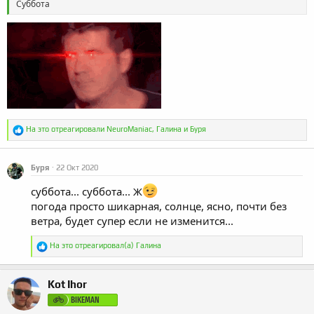
Суббота
Р
На это отреагировали
NeuroManiac
,
Галина
и
Буря
е
а
к
Буря
22 Окт 2020
ц
и
суббота... суббота... Ж
и
:
погода просто шикарная, солнце, ясно, почти без
ветра, будет супер если не изменится...
Р
На это отреагировал(а)
Галина
е
а
к
Kot Ihor
ц
и
BIKEMAN
и