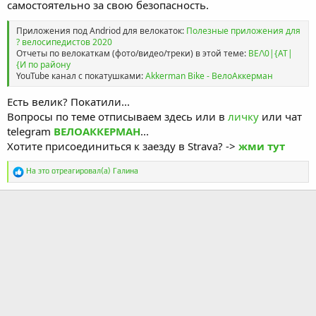
самостоятельно за свою безопасность.
Приложения под Andriod для велокаток:
Полезные приложения для
? велосипедистов 2020
Отчеты по велокаткам (фото/видео/треки) в этой теме:
ВЕ/\0|{АТ|
{И по району
YouTube канал с покатушками:
Akkerman Bike - ВелоАккерман
Есть велик? Покатили...
Вопросы по теме отписываем здесь или в
личку
или чат
telegram
ВЕЛОАККЕРМАН
...
Хотите присоединиться к заезду в Strava? ->
жми тут
Р
На это отреагировал(а)
Галина
е
а
к
ц
и
и
: