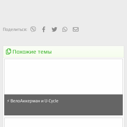
mes_viber
Facebook
Twitter
WhatsApp
Электронная почта
Поделиться:
Похожие темы
⚡️
ВелоАккерман и U-Cycle