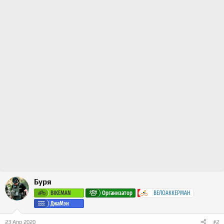
Буря
BIKEMAN
Организатор
ВЕЛОАККЕРМАН
ДжаМэн
23 Апр 2020
#2