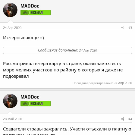
к
MADDoc
ц
и
BIKEMAN
и
:
24 Апр 2020
#3
Исчерпывающе =)
Сообщение дополнено:
24 Апр 2020
Рассматривал вчера карту в страве, оказывается есть
море мелких участков по району о которых я даже не
подозревал
24 Апр 2020
Последнее редактирование:
MADDoc
BIKEMAN
28 Май 2020
#4
Создатели стравы зажрались. Участи отъехали в платную
подписку. Тема закрыта.