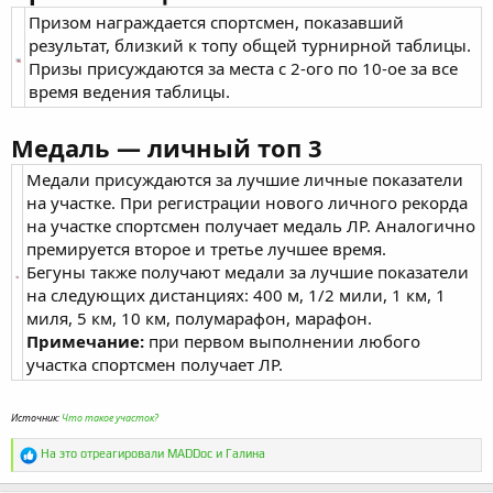
Призом награждается спортсмен, показавший
результат, близкий к топу общей турнирной таблицы.
Призы присуждаются за места с 2-ого по 10-ое за все
время ведения таблицы.
Медаль — личный топ 3
Медали присуждаются за лучшие личные показатели
на участке. При регистрации нового личного рекорда
на участке спортсмен получает медаль ЛР. Аналогично
премируется второе и третье лучшее время.
Бегуны также получают медали за лучшие показатели
на следующих дистанциях: 400 м, 1/2 мили, 1 км, 1
миля, 5 км, 10 км, полумарафон, марафон.
Примечание:
при первом выполнении любого
участка спортсмен получает ЛР.
Источник:
Что такое участок?
Р
На это отреагировали
MADDoc
и
Галина
е
а