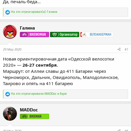
Да, печаль-беда...
Р
На это отреагировал(а)
Галина
е
а
к
Галина
ц
и
BIKEWOMAN
Организатор
ВЕЛОАККЕРМАН
и
:
29 Мар 2020
#7
Новая ориентировочная дата «Одесской велосотки
2020» —
26-27 сентября.
Маршрут: от Аллеи славы до 411 Батареи через
Черноморск, Дальник, Овидиополь, Малодолинское,
Таирово и опять на 411 батарею
Р
На это отреагировали
MADDoc
и
Буря
е
а
к
MADDoc
ц
и
BIKEMAN
и
: