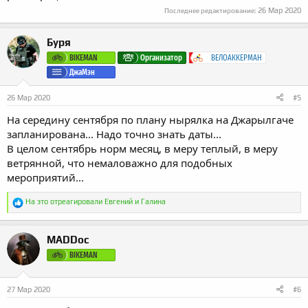
26 Мар 2020
Последнее редактирование:
Буря
BIKEMAN
Организатор
ВЕЛОАККЕРМАН
ДжаМэн
26 Мар 2020
#5
На середину сентября по плану нырялка на Джарылгаче
запланирована... Надо точно знать даты...
В целом сентябрь норм месяц, в меру теплый, в меру
ветрянной, что немаловажно для подобных
мероприятий...
Р
На это отреагировали
Евгений
и
Галина
е
а
к
MADDoc
ц
и
BIKEMAN
и
:
27 Мар 2020
#6