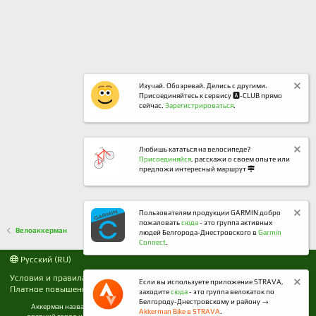
Изучай. Обозревай. Делись с другими.
Присоединяйтесь к сервису 🅰️-CLUB прямо
сейчас.
Зарегистрироваться
.
Любишь кататься на велосипеде?
Присоединяйся
, расскажи о своем опыте или
предложи интересный маршрут
Пользователям продукции GARMIN добро
пожаловать
сюда
- это группа активных
Велоаккерман
людей Белгорода-Днестровского в
Garmin
Connect
.
Русский (RU)
Условия и правила
Политика конфиденциальности
Если вы используете приложение STRAVA,
Платное повышение
Помощь
R
заходите
сюда
- это группа велокаток по
S
Белгороду-Днестровскому и району →
Аккерман название города Белгород-Днестровский до 1944 года. Расположен наш
S
Akkerman Bike в STRAVA
.