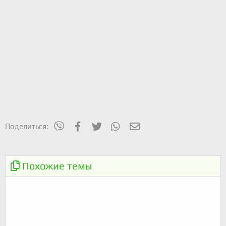
mes_viber
Facebook
Twitter
WhatsApp
Электронная почта
Поделиться:
Одесская велосотка 2022
ОБЪЯВЛЕНИЕ
Похожие темы