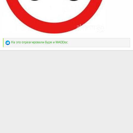
Р
На это отреагировали
Буря
и
MADDoc
е
а
к
ц
и
и
: