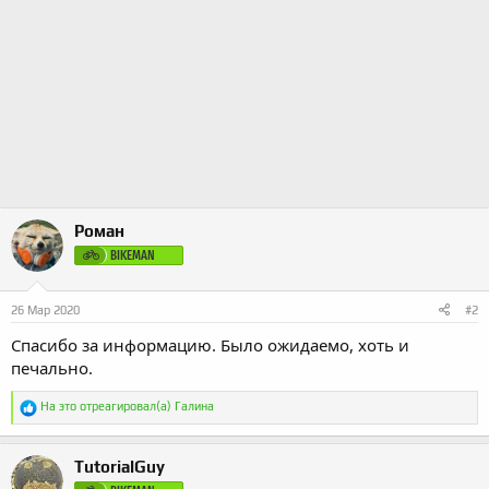
Роман
BIKEMAN
26 Мар 2020
#2
Спасибо за информацию. Было ожидаемо, хоть и
печально.
Р
На это отреагировал(а)
Галина
е
а
к
TutorialGuy
ц
и