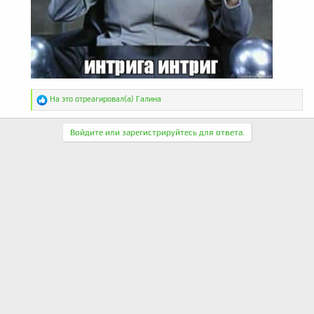
Р
На это отреагировал(а)
Галина
е
а
к
Войдите или зарегистрируйтесь для ответа.
ц
и
и
: