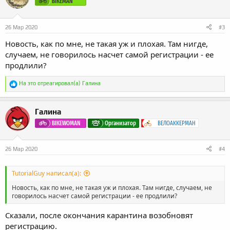
BIKEMAN
и
:
26 Мар 2020
#3
Новость, как по мне, не такая уж и плохая. Там нигде,
случаем, не говорилось насчет самой регистрации - ее
продлили?
Р
На это отреагировал(а)
Галина
е
а
к
Галина
ц
и
BIKEWOMAN
Организатор
ВЕЛОАККЕРМАН
и
:
26 Мар 2020
#4
TutorialGuy написал(а):
Новость, как по мне, не такая уж и плохая. Там нигде, случаем, не
говорилось насчет самой регистрации - ее продлили?
Сказали, после окончания карантина возобновят
регистрацию.