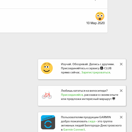
10 Мар 2020
Изучай. Обозревай. Делись с другими.
Присоединяйтесь к сервису 🅰️-CLUB
прямо сейчас.
Зарегистрироваться
.
Любишь кататься на велосипеде?
Присоединяйся
, расскажи о своем опыте
или предложи интересный маршрут
Пользователям продукции GARMIN
добро пожаловать
сюда
- это группа
активных людей Белгорода-Днестровского
в
Garmin Connect
.