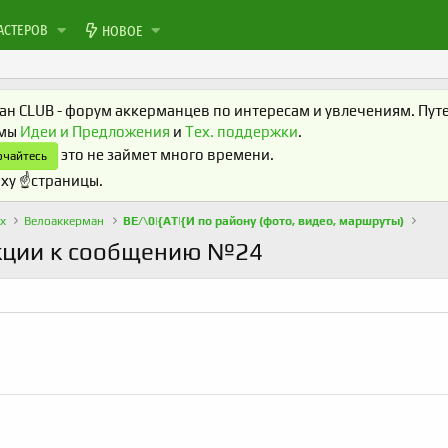
АСТЕРОВ
НОВОЕ
н CLUB - форум аккерманцев по интересам и увлечениям. Путеш
умы
Идеи и Предложения
и
Тех. поддержки
.
это не займет много времени.
чайтесь
ху ☝️страницы.
х
Велоаккерман
ВЕ/\0|{АТ|{И по району (фото, видео, маршруты)
акции к сообщению №24