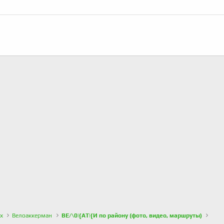
х
Велоаккерман
ВЕ/\0|{АТ|{И по району (фото, видео, маршруты)