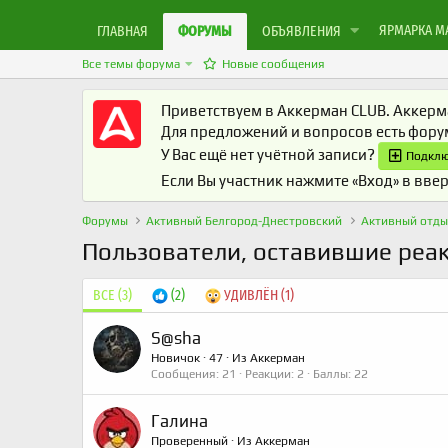
ЯРМАРКА М
ГЛАВНАЯ
ФОРУМЫ
ОБЪЯВЛЕНИЯ
Все темы форума
Новые сообщения
Приветствуем в Аккерман CLUB. Аккерма
Для предложений и вопросов есть фор
У Вас ещё нет учётной записи?
Подклю
Если Вы участник нажмите «Вход» в ввер
Форумы
Активный Белгород-Днестровский
Активный отды
Пользователи, оставившие ре
ВСЕ
(3)
(2)
УДИВЛЁН
(1)
S@sha
Новичок
·
47
·
Из
Аккерман
Сообщения
21
Реакции
2
Баллы
22
Галина
Проверенный
·
Из
Аккерман