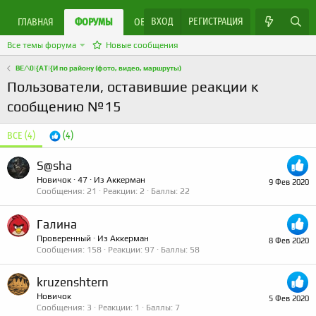
ВХОД
РЕГИСТРАЦИЯ
ЯРМАРКА МАСТЕРОВ
ГЛАВНАЯ
ФОРУМЫ
ОБЪЯВЛЕНИЯ
Все темы форума
Новые сообщения
ВЕ/\0|{АТ|{И по району (фото, видео, маршруты)
Пользователи, оставившие реакции к
сообщению №15
ВСЕ
(4)
(4)
S@sha
Новичок
·
47
·
Из
Аккерман
9 Фев 2020
Сообщения
21
Реакции
2
Баллы
22
Галина
Проверенный
·
Из
Аккерман
8 Фев 2020
Сообщения
158
Реакции
97
Баллы
58
kruzenshtern
Новичок
5 Фев 2020
Сообщения
3
Реакции
1
Баллы
7