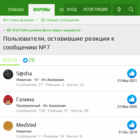
ВХОД
РЕГИСТРАЦИЯ
ЯРМАРКА МАСТЕРОВ
ГЛАВНАЯ
ФОРУМЫ
ОБЪЯВЛЕНИЯ
Все темы форума
Новые сообщения
ВЕ/\0|{АТ|{И по району (фото, видео, маршруты)
Пользователи, оставившие реакции к
сообщению №7
ВСЕ
(11)
(11)
S@sha
Новичок
·
47
·
Из
Аккерман
23 Мар 2021
Сообщения
21
Реакции
2
Баллы
22
Галина
Проверенный
·
Из
Аккерман
23 Мар 2020
Сообщения
158
Реакции
97
Баллы
58
MedVed
Новичок
31 Окт 2019
Сообщения
3
Реакции
10
Баллы
8