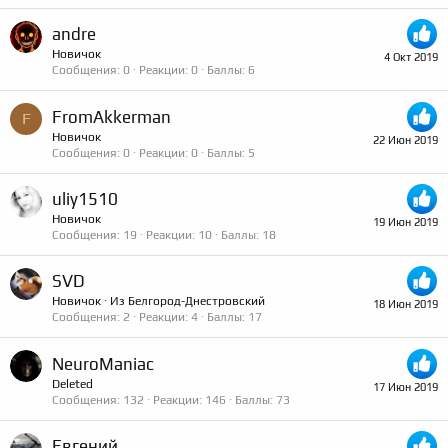
andre
Новичок
4 Окт 2019
Сообщения
0
Реакции
0
Баллы
6
FromAkkerman
F
Новичок
22 Июн 2019
Сообщения
0
Реакции
0
Баллы
5
uliy1510
Новичок
19 Июн 2019
Сообщения
19
Реакции
10
Баллы
18
SVD
Новичок
·
Из
Белгород-Днестровский
18 Июн 2019
Сообщения
2
Реакции
4
Баллы
17
NeuroManiac
Deleted
17 Июн 2019
Сообщения
132
Реакции
146
Баллы
73
Евгений