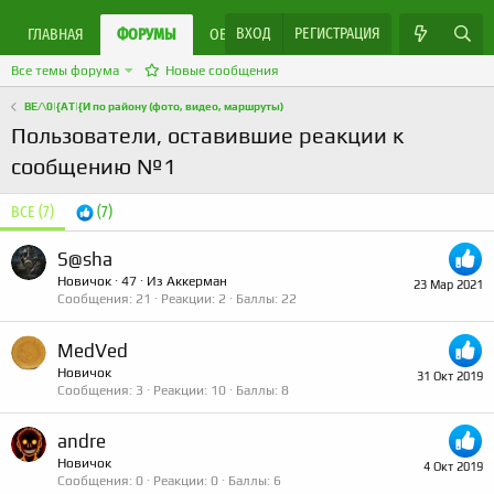
ВХОД
РЕГИСТРАЦИЯ
ЯРМАРКА МАСТЕРОВ
ГЛАВНАЯ
ФОРУМЫ
ОБЪЯВЛЕНИЯ
Все темы форума
Новые сообщения
ВЕ/\0|{АТ|{И по району (фото, видео, маршруты)
Пользователи, оставившие реакции к
сообщению №1
ВСЕ
(7)
(7)
S@sha
Новичок
·
47
·
Из
Аккерман
23 Мар 2021
Сообщения
21
Реакции
2
Баллы
22
MedVed
Новичок
31 Окт 2019
Сообщения
3
Реакции
10
Баллы
8
andre
Новичок
4 Окт 2019
Сообщения
0
Реакции
0
Баллы
6