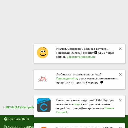
Изучай. Обозревай. Делись с другими.
Присоединяйтесь к сервису 🅰️-CLUB прямо
сейчас.
Зарегистрироваться
.
Любишь кататься на велосипеде?
Присоединяйся
, расскажи о своем опыте или
предложи интересный маршрут
Пользователям продукции GARMIN добро
пожаловать
сюда
- это группа активных
ВЕ/\0|{АТ|{И по району (фото, видео, маршруты)
людей Белгорода-Днестровского в
Garmin
Connect
.
Русский (RU)
Условия и правила
Политика конфиденциальности