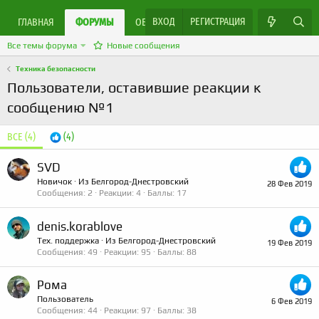
ВХОД
РЕГИСТРАЦИЯ
ЯРМАРКА МАСТЕРОВ
ГЛАВНАЯ
ФОРУМЫ
ОБЪЯВЛЕНИЯ
Все темы форума
Новые сообщения
Техника безопасности
Пользователи, оставившие реакции к
сообщению №1
ВСЕ
(4)
(4)
SVD
Новичок
·
Из
Белгород-Днестровский
28 Фев 2019
Сообщения
2
Реакции
4
Баллы
17
denis.korablove
Тех. поддержка
·
Из
Белгород-Днестровский
19 Фев 2019
Сообщения
49
Реакции
95
Баллы
88
Рома
Пользователь
6 Фев 2019
Сообщения
44
Реакции
97
Баллы
38