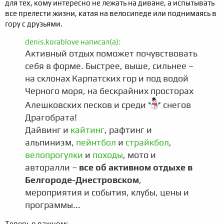
для тех, кому интересно не лежать на диване, а испытывать
все прелести жизни, катая на велосипеде или поднимаясь в
гору с друзьями.
denis.korablove написал(а):
Активный отдых поможет почувствовать
себя в форме. Быстрее, выше, сильнее –
на склонах Карпатских гор и под водой
Черного моря, на бескрайних просторах
Алешковских песков и среди
снегов
Драгобрата!
Дайвинг и
кайтинг
, рафтинг и
альпинизм,
пейнтбол
и
страйкбол
,
велопрогулки
и
походы
, мото и
авторалли –
все об активном отдыхе в
Белгороде-Днестровском
,
мероприятия и события, клубы, цены и
программы...
Теперь о важном
: