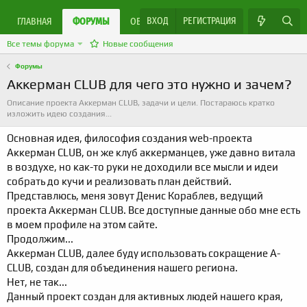
ВХОД
РЕГИСТРАЦИЯ
ЯРМАРКА МАСТЕРОВ
ГЛАВНАЯ
ФОРУМЫ
ОБЪЯВЛЕНИЯ
Все темы форума
Новые сообщения
Форумы
Аккерман CLUB для чего это нужно и зачем?
Описание проекта Аккерман CLUB, задачи и цели. Постараюсь кратко
изложить идею создания...
Основная идея, философия создания web-проекта
Аккерман CLUB, он же клуб аккерманцев, уже давно витала
в воздухе, но как-то руки не доходили все мысли и идеи
собрать до кучи и реализовать план действий.
Представлюсь, меня зовут
Денис Кораблев
, ведущий
проекта Аккерман CLUB. Все доступные данные обо мне есть
в моем профиле на этом сайте.
Продолжим...
Аккерман CLUB, далее буду использовать сокращение А-
CLUB, создан для объединения нашего региона.
Нет, не так...
Данный проект создан для активных людей нашего края,