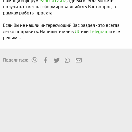
помощи и форум
Работа сайта
, где Вы всегда можете
получить ответ на сформировавшийся у Вас вопрос, в
рамках работы проекта.
Если Вы не нашли интересующий Вас раздел - это всегда
легко поправить. Напишите мне в
ЛС
или
Telegram
и всё
решим...
mes_viber
Facebook
Twitter
WhatsApp
Электронная почта
Поделиться: