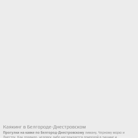
Каякинг в Белгороде-Днестровском
Прогулки на каяке по Белгород-Днестровскому
лиману, Черному морю и
Днестру. Как правило, человек либо наслаждается природой в тишине и