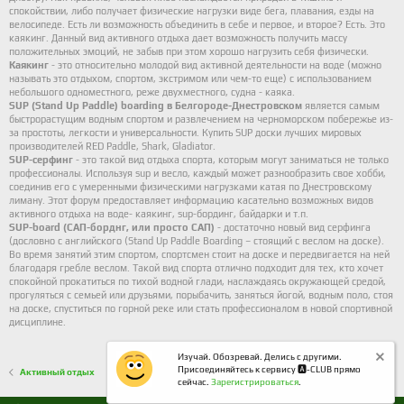
спокойствии, либо получает физические нагрузки виде бега, плавания,
езды на
велосипеде
. Есть ли возможность объединить в себе и первое, и второе? Есть. Это
каякинг. Данный вид
активного отдыха
дает возможность получить массу
положительных эмоций, не забыв при этом хорошо нагрузить себя физически.
Каякинг
- это относительно молодой вид активной деятельности на воде (можно
называть это отдыхом, спортом, экстримом или чем-то еще) с использованием
небольшого одноместного, реже двухместного, судна - каяка.
SUP (Stand Up Paddle) boarding в Белгороде-Днестровском
является самым
быстрорастущим водным спортом и развлечением на черноморском побережье из-
за простоты, легкости и универсальности. Купить SUP доски лучших мировых
производителей RED Paddle, Shark, Gladiator.
SUP-серфинг
- это такой вид отдыха спорта, которым могут заниматься не только
профессионалы. Используя sup и весло, каждый может разнообразить свое хобби,
соединив его с умеренными физическими нагрузками катая по Днестровскому
лиману. Этот форум предоставляет информацию касательно возможных видов
активного отдыха на воде- каякинг, sup-бординг, байдарки и т.п.
SUP-board (САП-борднг, или просто САП)
- достаточно новый вид серфинга
(дословно с английского (Stand Up Paddle Boarding – стоящий с веслом на доске).
Во время занятий этим спортом, спортсмен стоит на доске и передвигается на ней
благодаря гребле веслом. Такой вид спорта отлично подходит для тех, кто хочет
спокойной прокатиться по тихой водной глади, наслаждаясь окружающей средой,
прогуляться с семьей или друзьями, порыбачить, заняться йогой, водным поло, стоя
на доске, спуститься по горной реке или стать профессионалом в новой спортивной
дисциплине.
Изучай. Обозревай. Делись с другими.
Присоединяйтесь к сервису 🅰️-CLUB прямо
Активный отдых
сейчас.
Зарегистрироваться
.