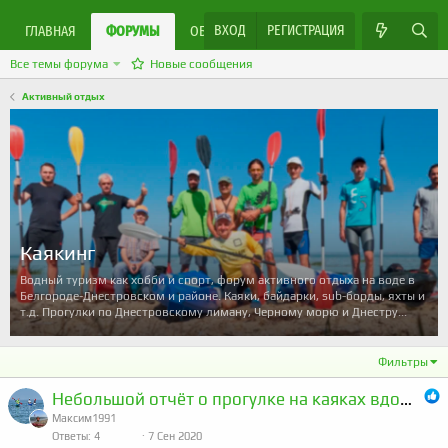
ВХОД
РЕГИСТРАЦИЯ
ЯРМАРКА МАСТЕРОВ
ГЛАВНАЯ
ФОРУМЫ
ОБЪЯВЛЕНИЯ
Все темы форума
Новые сообщения
Активный отдых
Каякинг
Водный туризм как хобби и спорт, форум активного отдыха на воде в
Белгороде-Днестровском и районе. Каяки, байдарки, sub-борды, яхты и
т.д. Прогулки по Днестровскому лиману, Черному морю и Днестру...
Фильтры
Небольшой отчёт о прогулке на каяках вдоль береговой линии заповедника Деда Евсея
Максим1991
Ответы
4
7 Сен 2020