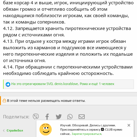
базе корсар 4 и выше, игрок, инициирующий устройство
обязан громко и отчетливо сообщить об этом
находящимся поблизости игрокам, как своей команды,
так и команды соперников.
4.12. Запрещается хранить пиротехнические устройства
рядом с источниками огня.
4.13. При отдыхе у костра между играми игрок обязан
выложить из карманов и подсумков все имеющиеся у
него пиротехнические изделия и положить их подальше
от источника огня.
4.14. При обращении с пиротехническими устройствами
необходимо соблюдать крайнюю осторожность.
Р
На это отреагировали
SVD
,
denis.korablove
,
Рома
и ещё 1 человек
е
а
к
В этой теме нельзя размещать новые ответы.
ц
и
и
mes_viber
Facebook
Twitter
WhatsApp
Электронная почта
:
Поделиться:
Изучай. Обозревай. Делись с другими.
Присоединяйтесь к сервису 🅰️-CLUB прямо
Страйкбол
сейчас.
Зарегистрироваться
.