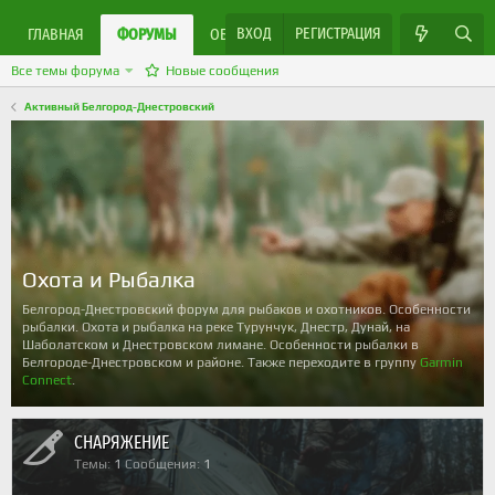
ВХОД
РЕГИСТРАЦИЯ
ЯРМАРКА МАСТЕРОВ
ГЛАВНАЯ
ФОРУМЫ
ОБЪЯВЛЕНИЯ
Все темы форума
Новые сообщения
Активный Белгород-Днестровский
Охота и Рыбалка
Белгород-Днестровский форум для рыбаков и охотников. Особенности
рыбалки. Охота и рыбалка на реке Турунчук, Днестр, Дунай, на
Шаболатском и Днестровском лимане. Особенности рыбалки в
Белгороде-Днестровском и районе. Также переходите в группу
Garmin
Connect
.
СНАРЯЖЕНИЕ
Темы
1
Сообщения
1