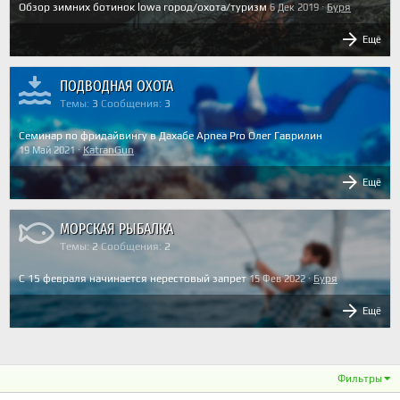
Обзор зимних ботинок lowa город/охота/туризм
Буря
6 Дек 2019
Ещё
ПОДВОДНАЯ ОХОТА
Темы
3
Сообщения
3
Семинар по фридайвингу в Дахабе Apnea Pro Олег Гаврилин
KatranGun
19 Май 2021
Ещё
МОРСКАЯ РЫБАЛКА
Темы
2
Сообщения
2
С 15 февраля начинается нерестовый запрет
Буря
15 Фев 2022
Ещё
Фильтры