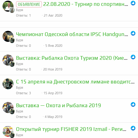
22.08.2020 - Турнир по спортивной рыбалке - первый причал
ОБЪЯВЛЕНИЕ
Буря
Ответы
1
21 Авг 2020
Чемпионат Одесской области IPSC Handgun/PCC (видео)
Буря
Ответы
0
5 Янв 2020
Выставка: Рыбалка Охота Туризм 2020 (Киев)
Буря
Ответы
0
20 Ноя 2019
С 15 апреля на Днестровском лимане вводится государственный запрет на вылов рыбы
Буря
Ответы
3
15 Апр 2019
Выставка — Охота и Рыбалка 2019
Буря
Ответы
0
4 Мар 2019
Открытый турнир FISHER 2019 Izmail - Регистрация открыта
Буря