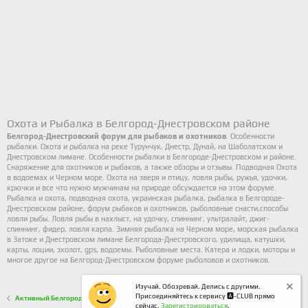
Охота и Рыбалка в Белгород-Днестровском районе
Белгород-Днестровский форум для рыбаков и охотников
. Особенности
рыбалки. Охота и рыбалка на реке Турунчук, Днестр, Дунай, на Шаболатском и
Днестровском лимане. Особенности рыбалки в Белгороде-Днестровском и районе.
Снаряжение для охотников и рыбаков
, а также обзоры и отзывы. Подводная Охота
в водоемах и Черном море. Охота на зверя и птицу, ловля рыбы, ружья, удочки,
крючки и все что нужно мужчинам на природе обсуждается на этом форуме.
Рыбалка и охота,
подводная охота
, украинская рыбалка, рыбалка в Белгороде-
Днестровском районе, форум рыбаков и охотников, рыболовные снасти,способы
ловли рыбы. Ловля рыбы в нахлыст, на удочку, спиннинг, ультралайт, джиг-
спиннинг, фидер, ловля карпа. Зимняя рыбалка на Черном море,
морская рыбалка
в Затоке и Днестровском лимане Белгорода-Днестровского, удилища, катушки,
карты, лоции, эхолот, gps, водоемы. Рыболовные места. Катера и лодки, моторы и
многое другое на Белгород-Днестровском форуме рыболовов и охотников.
Изучай. Обозревай. Делись с другими.
Присоединяйтесь к сервису 🅰️-CLUB прямо
Активный Белгород-Днестровский
сейчас.
Зарегистрироваться
.